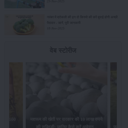
23-Nov-2025
नवंबर में ब्रोकली की इन दो किस्मो की करें बुवाई होगी अच्छी
पैदावार - जानें, पूरी जानकारी
18-Nov-2025
वेब स्टोरीज
िलेगा 100
मशरूम की खेती पर सरकार की 10 लाख रुपये
की सब्सिडी: जानिए कैसे करें आवेदन...
फसल बीम