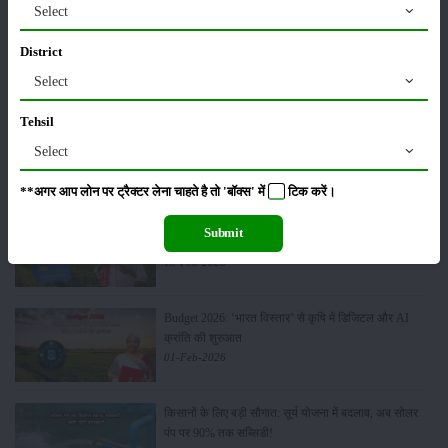
Select
मसूर की एमएसपी खरीद पर सरकार से मिली मंजूरी: किसानों को
District
मिली बड़ी राहत
28-Mar-2026
Select
Tehsil
पूसा कृषि विज्ञान मेला 2026: 25–27 फरवरी को आयोजन
24-Feb-2026
Select
**अगर आप लोन पर ट्रैक्टर लेना चाहते है तो 'बॉक्स' में
टिक
करें।
किसान क्रेडिट कार्ड (KCC) में बड़े सुधार की तैयारी: RBI की
Submit
नई पहल से किसानों को मिलेगा फायदा
13-Feb-2026
Budget 2026: ‘भारत विस्तार’ से कृषि में डिजिटल और AI
क्रांति की शुरुआत
01-Feb-2026
किसानों के लिए बड़ी सौगात: सूर्य योजना में बदलाव, अब सोलर
पंप पर 90% तक सब्सिडी!