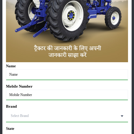
कृषि यंत्र
समाचार
सम्पादकीय
अन्य
लाड़ली बहना योजना की 36वीं किस्त जारी, करोड़ों महिलाओं के
खातों में पहुंचे 1500 रुपये
Name
16-May-2026
Mobile Number
ट्रैक्टर बिक्री में महिंद्रा ने अप्रैल 2026 में दर्ज की 20% से
अधिक वृद्धि
01-May-2026
Brand
Sonalika Tractors Achieves Record Sales of 1,80,504
Units in FY’26
02-Apr-2026
State