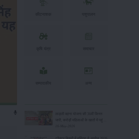
कीटनाशक
पशुपालन
कृषि यंत्र
समाचार
सम्पादकीय
अन्य
लाड़ली बहना योजना की 36वीं किस्त
जारी, करोड़ों महिलाओं के खातों में पहुंचे
1500 रुपये
16-May-2026
ट्रैक्टर बिक्री में महिंद्रा ने अप्रैल 2026