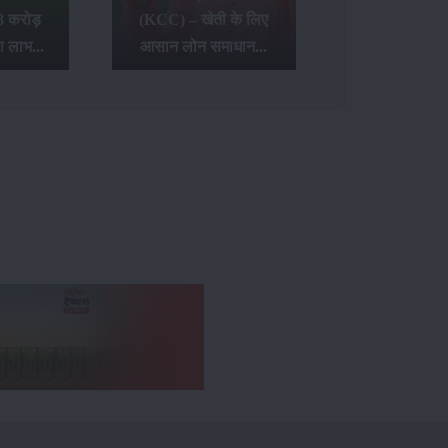
8 करोड़
(KCC) – खेती के लिए
ा लाभ...
आसान लोन समाधान...