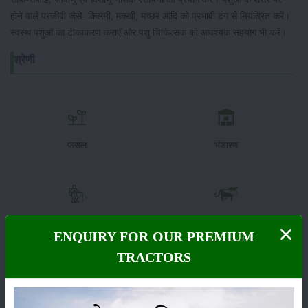
होने वाले परजीवी जैसे- किलनी, मक्खी, मच्छर आदि को प्रभावी ढंग से नियंत्रित करें।
स्वस्थ पशुओं का टीकाकरण कराएँ और पशु चिकित्सक को आवश्यक सहयोग भी करें।
श्रेणी
फसल
भंडारण
कीटनाशक
पशुपालन
ENQUIRY FOR OUR PREMIUM
TRACTORS
कृषि यंत्र
समाचार