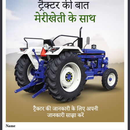
सम्पादकीय
अन्य
लाड़ली बहना योजना की 36वीं किस्त जारी, करोड़ों महिलाओं के
खातों में पहुंचे 1500 रुपये
16-May-2026
ट्रैक्टर बिक्री में महिंद्रा ने अप्रैल 2026 में दर्ज की 20% से
अधिक वृद्धि
01-May-2026
Sonalika Tractors Achieves Record Sales of 1,80,504
Units in FY’26
02-Apr-2026
Name