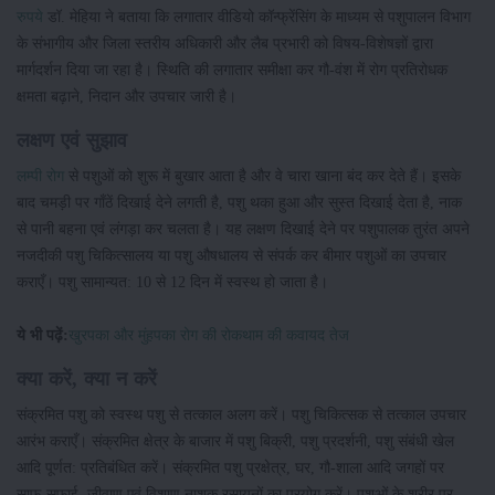
रुपये
डॉ. मेहिया ने बताया कि लगातार वीडियो कॉन्फ्रेंसिंग के माध्यम से पशुपालन विभाग
के संभागीय और जिला स्तरीय अधिकारी और लैब प्रभारी को विषय-विशेषज्ञों द्वारा
मार्गदर्शन दिया जा रहा है। स्थिति की लगातार समीक्षा कर गौ-वंश में रोग प्रतिरोधक
क्षमता बढ़ाने, निदान और उपचार जारी है।
लक्षण एवं सुझाव
लम्पी रोग
से पशुओं को शुरू में बुखार आता है और वे चारा खाना बंद कर देते हैं। इसके
बाद चमड़ी पर गाँठें दिखाई देने लगती है, पशु थका हुआ और सुस्त दिखाई देता है, नाक
से पानी बहना एवं लंगड़ा कर चलता है। यह लक्षण दिखाई देने पर पशुपालक तुरंत अपने
नजदीकी पशु चिकित्सालय या पशु औषधालय से संपर्क कर बीमार पशुओं का उपचार
कराएँ। पशु सामान्यत: 10 से 12 दिन में स्वस्थ हो जाता है।
ये भी पढ़ें:
खुरपका और मुंहपका रोग की रोकथाम की कवायद तेज
क्या करें, क्या न करें
संक्रमित पशु को स्वस्थ पशु से तत्काल अलग करें। पशु चिकित्सक से तत्काल उपचार
आरंभ कराएँ। संक्रमित क्षेत्र के बाजार में पशु बिक्री, पशु प्रदर्शनी, पशु संबंधी खेल
आदि पूर्णत: प्रतिबंधित करें। संक्रमित पशु प्रक्षेत्र, घर, गौ-शाला आदि जगहों पर
साफ-सफाई, जीवाणु एवं विशाणु नाशक रसायनों का प्रयोग करें। पशुओं के शरीर पर