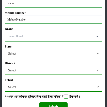
मसूर की एमएसपी खरीद पर सरकार से मिली मंजूरी: किसानों को
मिली बड़ी राहत
28-Mar-2026
Mobile Number
पूसा कृषि विज्ञान मेला 2026: 25–27 फरवरी को आयोजन
Brand
24-Feb-2026
State
किसान क्रेडिट कार्ड (KCC) में बड़े सुधार की तैयारी: RBI की
नई पहल से किसानों को मिलेगा फायदा
Select
13-Feb-2026
District
Select
Budget 2026: ‘भारत विस्तार’ से कृषि में डिजिटल और AI
क्रांति की शुरुआत
Tehsil
01-Feb-2026
Select
किसानों के लिए बड़ी सौगात: सूर्य योजना में बदलाव, अब सोलर
**अगर आप लोन पर ट्रैक्टर लेना चाहते है तो 'बॉक्स' में
टिक
करें।
पंप पर 90% तक सब्सिडी!
23-Nov-2025
Submit