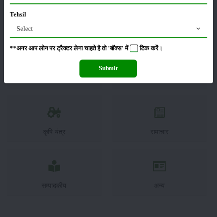
Tehsil
फसल
भंडारण
Select
**अगर आप लोन पर ट्रैक्टर लेना चाहते है तो 'बॉक्स' में
टिक
करें।
Submit
कीटनाशक
पशुपालन
कृषि यंत्र
समाचार
सम्पादकीय
अन्य