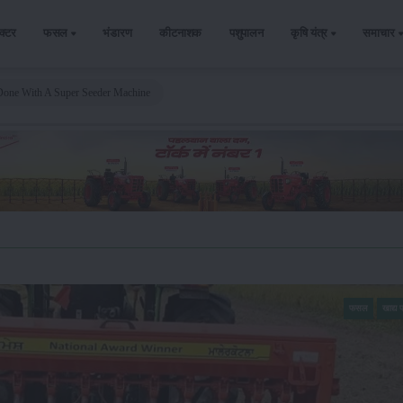
ैक्टर
फसल
भंडारण
कीटनाशक
पशुपालन
कृषि यंत्र
समाचार
Done With A Super Seeder Machine
फसल
खाद्य