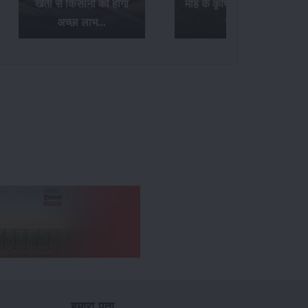
माह के कृषि संबंधी आवश्यक
फुदके और तना छेदक किट
कार्य...
नियंत्रण उपाय...
हमारा पता