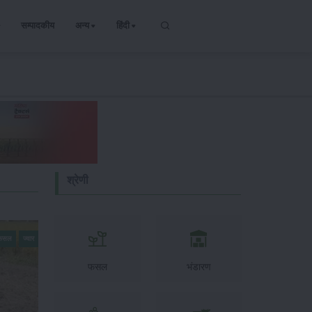
सम्पादकीय
अन्य
हिंदी
श्रेणी
 फसल
ज्वार
फसल
भंडारण