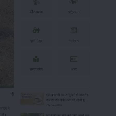
कीटनाशक
पशुपालन
कृषि यंत्र
समाचार
सम्पादकीय
अन्य
पूसा बासमती 1882: सूखे में भी बेहतरीन
उत्पादन देने वाली भारत की पहली सूखा-
सहिष्णु बासमती किस्म
22-Jun-2026
ादर में
ी है।
करेले की खेती कैसे करें: होगी लाखों रुपए