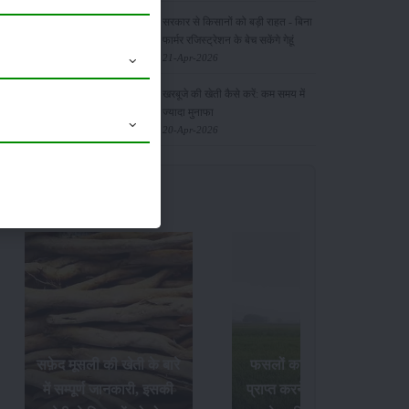
सरकार से किसानों को बड़ी राहत - बिना
फार्मर रजिस्ट्रेशन के बेच सकेंगे गेहूं
21-Apr-2026
खरबूजे की खेती कैसे करें: कम समय में
ज्यादा मुनाफा
20-Apr-2026
रे
फसलों का अधिक उत्पादन
Paddy Insects - धान 
ी
प्राप्त करने के लिए अक्टूबर
फसल में लगने वाले पौ