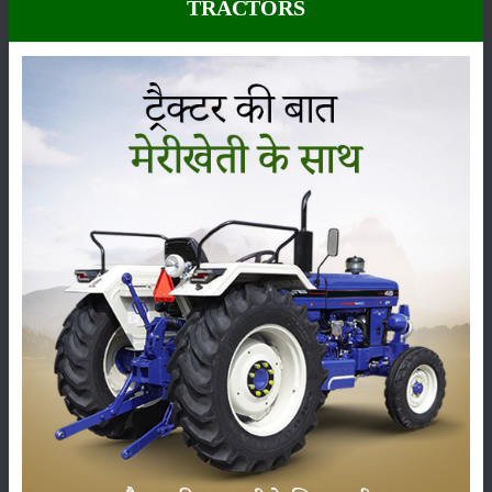
TRACTORS
से प्रकृति के साथ मानवीय छेड़छाड़ जैसे कि वनों की कटाई और विकास के लिए किए
जा रहे कंस्ट्रक्शन और माइनिंग के कार्य तथा ग्लोबल वार्मिंग जैसी समस्याओं से यह
बैलेंस पूरी तरीके से बिगड़ गया है और अब मृदा अपरदन समस्या बहुत तेजी से बढ़ती हुई
नजर आ रही है।
पानी से होने वाले मृदा अपरदन को दो भागों में विभाजित किया जा
सकता है :-
गली अपरदन
(Gully erosion)
:
मृदा के एक हिस्से के ऊपर से बह रहा पानी मिट्टी को काटकर धीरे-धीरे उसमें
एक गहरी गली बना लेता है और धीरे-धीरे यह गली खेत की पूरी जमीन में फैल
जाती है।
चंबल नदी के पानी के द्वारा किए गए गली अपरदन की वजह से ही उसके
आसपास के क्षेत्र फसल उपजाऊ करने के लिए पूरी तरीके से अनुपयोगी हो चुके
है, ऐसे क्षेत्रों को
खड़ीन
(
khadin
)
नाम से जाना जाता है।
परत अपरदन
(
Sheet erosion
)
:-
ढलान वाली जगहों पर कई बार पानी एक परत के रूप में मृदा के ऊपर से बहता
है और अपने साथ मृदा की ऊपरी परत को भी बहाकर ले जाता है।