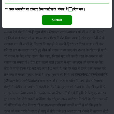
की मदद से जुताई के दौरान बनने वाली अलग-अलग पंक्तियों में जल का वितरण किया
जा सकता है। मिट्टी की गुणवत्ता एवं उर्वरा शक्ति तथा संरचना को बरकरार रखने में
**अगर आप लोन पर ट्रैक्टर लेना चाहते है तो 'बॉक्स' में
टिक
करें।
मददगार यह विधि पहाड़ी और ढलानी क्षेत्र के किसानों के द्वारा सर्वाधिक इस्तेमाल में
लाई जाती है, भारत में भी हिमाचल प्रदेश, उत्तराखंड और आसाम तथा सिक्किम जैसे
Submit
राज्यों के किसान इस विधि की मदद से मृदा अपरदन को रोकने में सफल हुए है। इसके
अलावा ऐसे क्षेत्रों में
सीढ़ी नुमा खेती
(
Terrace cultivation
) भी की जाती है, जिसमें
पहाड़ियों वाले क्षेत्र को अलग-अलग ब्लॉक्स में बांट दिया जाता है और एक सीढ़ी जैसी
संरचना बना दी जाती है, जिससे कि पहाड़ी के ऊपरी हिस्से पर गिरने वाला पानी तेज
गति से मृदा का कटाव करते हुए नीचे की तरफ ना आ पाए और ढलाव के दौरान ही पानी
को रुकने के लिए थोड़ा समय मिल जाए, जिससे मृदा की ऊपरी परत के अपरदन को
बचाया जा सकता है। तेज हवा चलने वाले इलाकों में मृदा अपरदन को बचाने के लिए
खेत के चारों तरफ बड़े-बड़े पेड़ लगा दिए जाते है, जो कि खेत में उगने वाली फसल को
तेज हवा से बचाव प्रदान करते है, इस प्रकार की विधि को
शेल्टरबेल्ट
/
वातरोधक
विधि
(
Shelter belt cultivation
) कहा जाता है। भारत के पश्चिमी भागों और रेगिस्तानी
क्षेत्रों में खेती वाली जमीन में मिट्टी के टीलों के प्रसार को रोकने के लिए भी इस विधि
का इस्तेमाल किया जाता है। इसके अलावा रेगिस्तानी क्षेत्रों में कृषि के लिए प्रयासरत
कुछ अरब देश जैसे सऊदी अरेबिया और संयुक्त अरब अमीरात में खेती के दौरान फसलों
की पंक्तियों के बीच में घास की अलग-अलग पंक्तियां उगायी जाती है जो कि हवा के
दबाव को कम करने के साथ ही वायु से होने वाले मृदा अपरदन को रोकने में सहायक होती