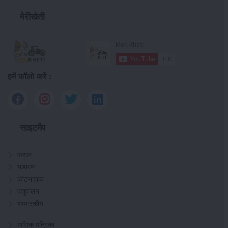
मेरीखेती
हमें फॉलो करें :
साइटमैप
फसल
भंडारण
कीटनाशक
पशुपालन
सम्पादकीय
मासिक पत्रिका