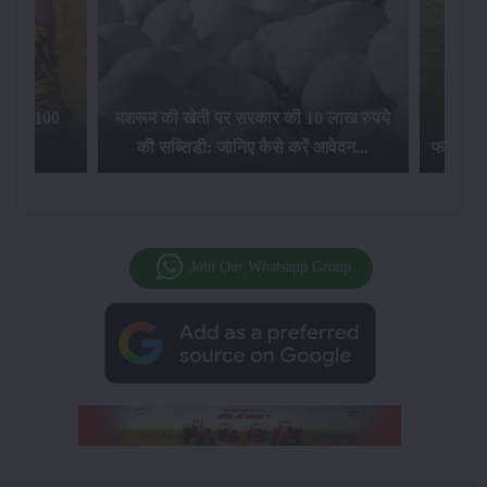
िलेगा 100
मशरूम की खेती पर सरकार की 10 लाख रुपये
की सब्सिडी: जानिए कैसे करें आवेदन...
फसल बीम
Join Our Whatsapp Group