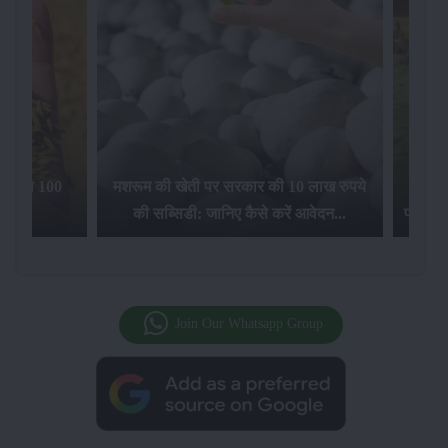
िलेगा 100
मशरूम की खेती पर सरकार की 10 लाख रुपये
की सब्सिडी: जानिए कैसे करें आवेदन...
फसल बीम
Join Our Whatsapp Group