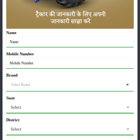
16-May-2026
ट्रैक्टर बिक्री में महिंद्रा ने अप्रैल 2026 में दर्ज की 20% से
अधिक वृद्धि
01-May-2026
Name
Sonalika Tractors Achieves Record Sales of 1,80,504
Mobile Number
Units in FY’26
02-Apr-2026
Brand
मसूर की एमएसपी खरीद पर सरकार से मिली मंजूरी: किसानों को
मिली बड़ी राहत
28-Mar-2026
State
Select
पूसा कृषि विज्ञान मेला 2026: 25–27 फरवरी को आयोजन
24-Feb-2026
District
Select
किसान क्रेडिट कार्ड (KCC) में बड़े सुधार की तैयारी: RBI की