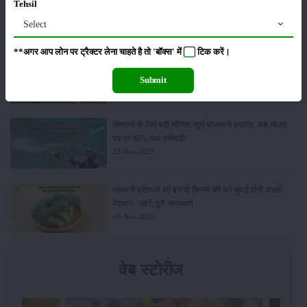
Tehsil
नई पहल से किसानों को मिलेगा फायदा
13-Feb-2026
Select
**अगर आप लोन पर ट्रैक्टर लेना चाहते है तो 'बॉक्स' में
टिक
करें।
Budget 2026: ‘भारत विस्तार’ से कृषि में डिजिटल और AI
क्रांति की शुरुआत
Submit
01-Feb-2026
किसानों के लिए बड़ी सौगात: सूर्य योजना में बदलाव, अब सोलर
पंप पर 90% तक सब्सिडी!
23-Nov-2025
नवंबर में ब्रोकली की इन दो किस्मो की करें बुवाई होगी अच्छी
पैदावार - जानें, पूरी जानकारी
18-Nov-2025
वेब स्टोरीज