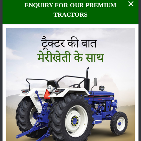
फसल
भंडारण
ENQUIRY FOR OUR PREMIUM
TRACTORS
कीटनाशक
पशुपालन
कृषि यंत्र
समाचार
सम्पादकीय
अन्य
लाड़ली बहना योजना की 36वीं किस्त जारी, करोड़ों महिलाओं के
खातों में पहुंचे 1500 रुपये