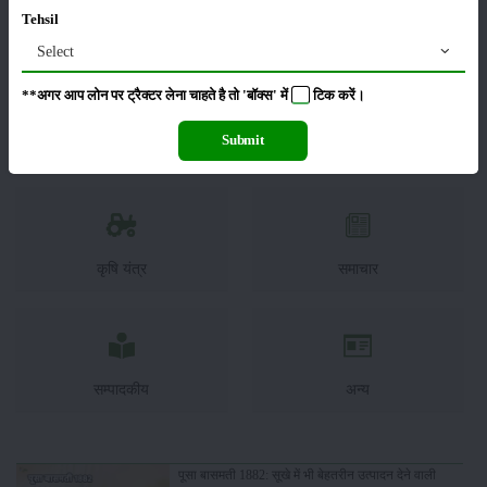
Tehsil
फसल
भंडारण
Select
**अगर आप लोन पर ट्रैक्टर लेना चाहते है तो 'बॉक्स' में
टिक
करें।
Submit
कीटनाशक
पशुपालन
कृषि यंत्र
समाचार
सम्पादकीय
अन्य
पूसा बासमती 1882: सूखे में भी बेहतरीन उत्पादन देने वाली