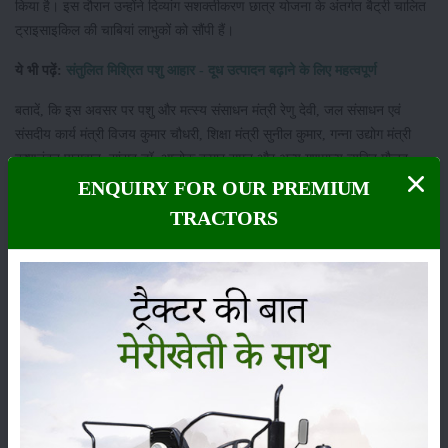
किया है। इस दौरान उन्होंने दिव्यांग सशक्तीकरण छात्र योजना के अंतर्गत बैट्री चालित
ट्राइसाइकिल की चाबियां लाभुकों को सौंपी हैं।
ये भी पढ़ें:
संतुलित मिश्रित पशु आहार - दूध उत्पादन बढ़ाने के लिए महत्वपूर्ण
बतादें, कि इस अवसर पर पशु और मत्स्य संसाधन मंत्री रेणु देवी, जल संसाधन एवं
संसदीय कार्य मंत्री विजय कुमार चौधरी, शिक्षा मंत्री सुनील कुमार, गन्ना उद्योग मंत्री
कृष्णनंदन पासवान, सांसद डॉ. आलोक कुमार सुमन और अन्य गणमान्य व्यक्ति मौजूद
रहे।
ENQUIRY FOR OUR PREMIUM
TRACTORS
श्रेणी
फसल
भंडारण