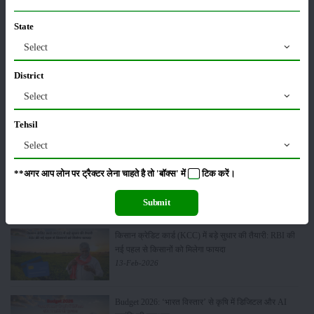
State
Sonalika Tractors Achieves Record Sales of 1,80,504
Select
Units in FY’26
02-Apr-2026
District
Select
मसूर की एमएसपी खरीद पर सरकार से मिली मंजूरी: किसानों को
मिली बड़ी राहत
Tehsil
28-Mar-2026
Select
पूसा कृषि विज्ञान मेला 2026: 25–27 फरवरी को आयोजन
**अगर आप लोन पर ट्रैक्टर लेना चाहते है तो 'बॉक्स' में
टिक
करें।
24-Feb-2026
Submit
किसान क्रेडिट कार्ड (KCC) में बड़े सुधार की तैयारी: RBI की
नई पहल से किसानों को मिलेगा फायदा
13-Feb-2026
Budget 2026: ‘भारत विस्तार’ से कृषि में डिजिटल और AI