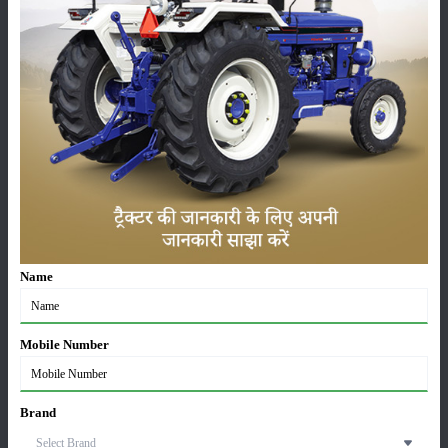
कीटनाशक
पशुपालन
कृषि यंत्र
समाचार
सम्पादकीय
अन्य
Name
लाड़ली बहना योजना की 36वीं किस्त जारी, करोड़ों महिलाओं के
खातों में पहुंचे 1500 रुपये
Mobile Number
16-May-2026
ट्रैक्टर बिक्री में महिंद्रा ने अप्रैल 2026 में दर्ज की 20% से
Brand
अधिक वृद्धि
01-May-2026