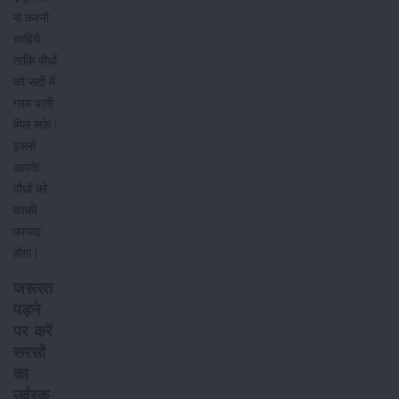
से करनी
चाहिये
ताकि पौधों
को सर्दी में
गरम पानी
मिल सके।
इससे
आपके
पौधों को
काफी
फायदा
होगा।
जरूरत
पड़ने
पर करें
सरसों
का
उर्वरक