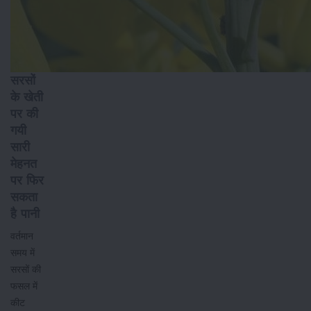
सरसों
के खेती
पर की
गयी
सारी
मेहनत
पर फिर
सकता
है पानी
वर्तमान
समय में
सरसों की
फसल में
कीट