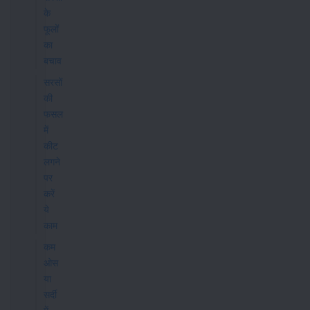
के
फूलों
का
बचाव
सरसों
की
फसल
में
कीट
लगने
पर
करें
ये
काम
कम
ओस
या
सर्दी