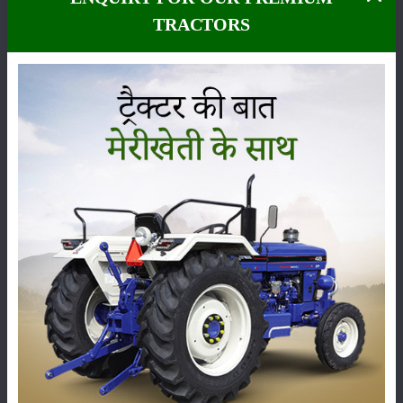
करें ये
TRACTORS
उपाय
सरसों के
फूलों को
मजबूती
देने के लिए
और
स्वस्थ
फलियों
और उनमें
मोटे दाने
के लिए
आप इस
समय
फसल में
एनपीके
05234
तथा बोरोन