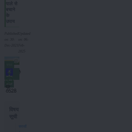
पाले से
बचाने
के
उपाय
Published
Updated
on: 30-
on: 06-
Dec-2021
Feb-
2025
फसल
नकदी
फसल
सरसों
6528
विषय
सूची
सरसों