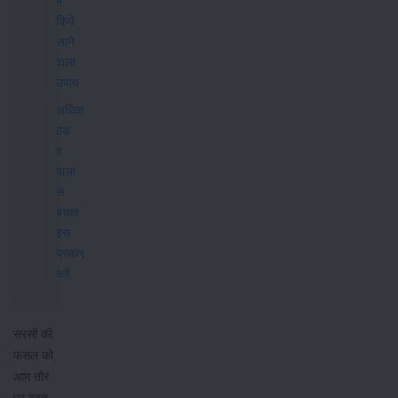
में
किये
जाने
वाला
उपाय
अधिक
ठंड
व
पाला
से
बचाव
इस
प्रकार
करें
सरसों की
फसल को
आम तौर