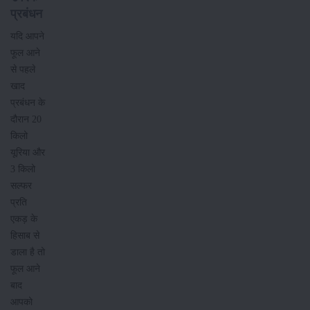
प्रबंधन
यदि आपने
फूल आने
से पहले
खाद
प्रबंधन के
दौरान 20
किलो
यूरिया और
3 किलो
सल्फर
प्रति
एकड़ के
हिसाब से
डाला है तो
फूल आने
बाद
आपको