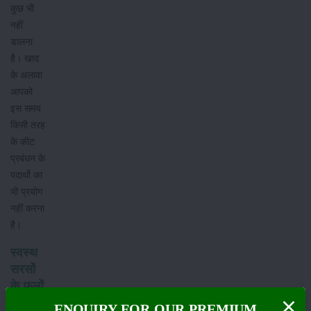
कुछ भी
नहीं
डालना
है। खाद
के अलावा
आपको
इस समय
किसी तरह
के कीट
प्रबंधन के
पदार्थो का
भी प्रयोग
नहीं करना
है।
स्वस्थ
सरसों
के फूलों
के लिए
ENQUIRY FOR OUR PREMIUM