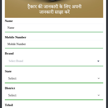
का
छिड़काव
करना
चाहिये।
Name
किसान
भाइयों
आप अपनी
Mobile Number
सरसों की
फसल में
फूल को
Brand
अच्छी
तरह से
विकसित
State
करने के
Select
लिए
एनपीके
District
05234
Select
प्रति
एकड़ एक
Tehsil