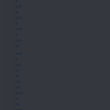
के
फूलों
को
झड़ने
से
बचाने
के
उपाय
करें
सरसों
के
खेती
पर
की
गयी
सारी
मेहनत
पर
फिर