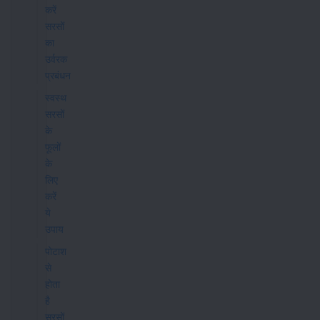
करें
सरसों
का
उर्वरक
प्रबंधन
स्वस्थ
सरसों
के
फूलों
के
लिए
करें
ये
उपाय
पोटाश
से
होता
है
सरसों