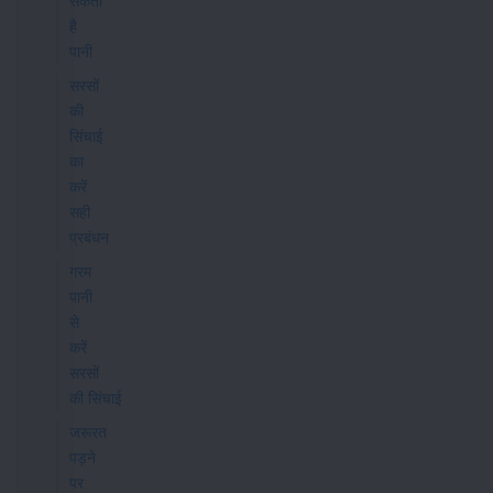
सकता
है
पानी
सरसों
की
सिंचाई
का
करें
सही
प्रबंधन
गरम
पानी
से
करें
सरसों
की सिंचाई
जरूरत
पड़ने
पर