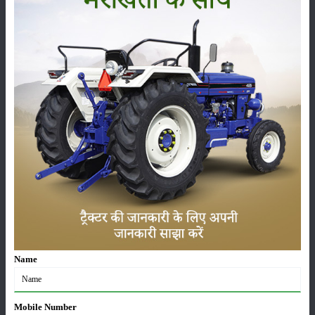
लाड़ली बहना योजना की 36वीं किस्त जारी, करोड़ों महिलाओं के
खातों में पहुंचे 1500 रुपये
16-May-2026
ट्रैक्टर बिक्री में महिंद्रा ने अप्रैल 2026 में दर्ज की 20% से
अधिक वृद्धि
01-May-2026
Sonalika Tractors Achieves Record Sales of 1,80,504
Units in FY’26
02-Apr-2026
मसूर की एमएसपी खरीद पर सरकार से मिली मंजूरी: किसानों को
मिली बड़ी राहत
Name
28-Mar-2026
पूसा कृषि विज्ञान मेला 2026: 25–27 फरवरी को आयोजन
Mobile Number
24-Feb-2026