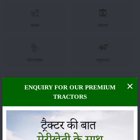
फसल
भंडारण
कीटनाशक
पशुपालन
ENQUIRY FOR OUR PREMIUM
कृषि यंत्र
समाचार
TRACTORS
सम्पादकीय
अन्य