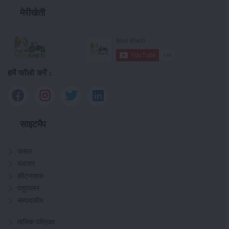
मेरीखेती
हमें फॉलो करें :
साइटमैप
फसल
भंडारण
कीटनाशक
पशुपालन
सम्पादकीय
मासिक पत्रिका