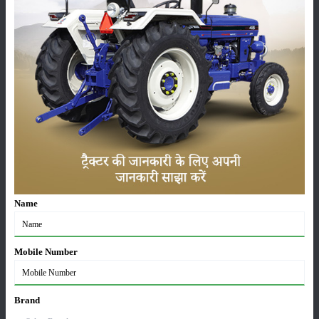
कीटनाशक
पशुपालन
कृषि यंत्र
समाचार
सम्पादकीय
अन्य
Name
पूसा बासमती 1882: सूखे में भी बेहतरीन उत्पादन देने वाली
भारत की पहली सूखा-सहिष्णु बासमती किस्म
Mobile Number
22-Jun-2026
Brand
करेले की खेती कैसे करें: होगी लाखों रुपए की कमाई
29-May-2026