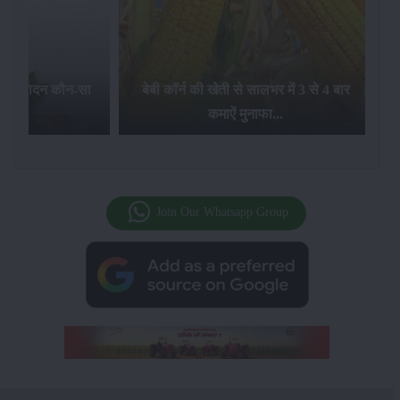
का उत्पादन कौन-सा
बेबी कॉर्न की खेती से सालभर में 3 से 4 बार
है...
कमाऐं मुनाफा...
Join Our Whatsapp Group