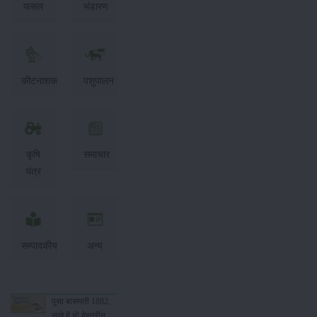
फसल
भंडारण
कीटनाशक
पशुपालन
कृषि
समाचार
यंत्र
सम्पादकीय
अन्य
पूसा बासमती 1882:
सूखे में भी बेहतरीन