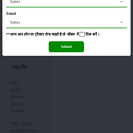
Select
Tehsil
Select
हमें फॉलो करें :
**अगर आप लोन पर ट्रैक्टर लेना चाहते है तो 'बॉक्स' में
टिक
करें।
Submit
साइटमैप
फसल
भंडारण
कीटनाशक
पशुपालन
सम्पादकीय
मासिक पत्रिका
प्रगतिशील किसान