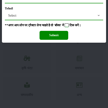
Tehsil
फसल
भंडारण
Select
**अगर आप लोन पर ट्रैक्टर लेना चाहते है तो 'बॉक्स' में
टिक
करें।
Submit
कीटनाशक
पशुपालन
कृषि यंत्र
समाचार
सम्पादकीय
अन्य