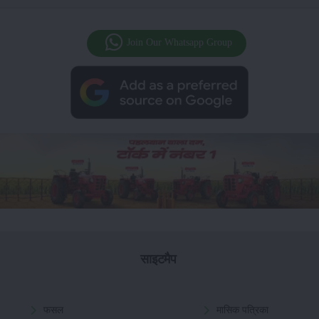
Join Our Whatsapp Group
साइटमैप
फसल
मासिक पत्रिका