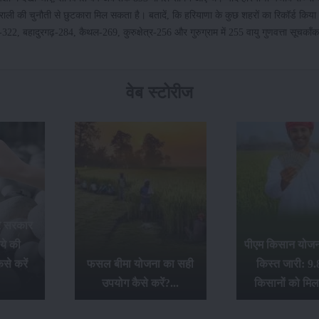
 पराली की चुनौती से छुटकारा मिल सकता है। बतादें, कि हरियाणा के कुछ शहरों का रिकॉर्ड कि
हादुरगढ़-284, कैथल-269, कुरुक्षेत्र-256 और गुरुग्राम में 255 वायु गुणवत्ता सूचकाँक
वेब स्टोरीज
र सरकार
ये की
पीएम किसान योजना
से करें
फसल बीमा योजना का सही
किस्त जारी: 9.
उपयोग कैसे करें?...
किसानों को मिल