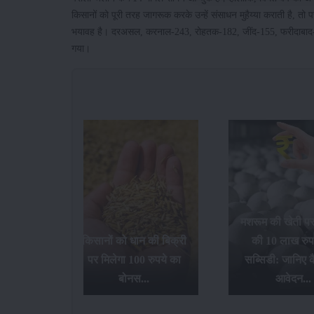
किसानों को पूरी तरह जागरूक करके उन्हें संसाधन मुहैय्या कराती है, तो
भयावह है। दरअसल, करनाल-243, रोहतक-182, जींद-155, फरीदाबाद-322, ब
गया।
मशरूम की खेती प
गन फ्रूट
किसानों को धान की बिक्री
की 10 लाख रुप
 देगी
पर मिलेगा 100 रुपये का
सब्सिडी: जानिए कै
ड़ी...
बोनस...
आवेदन...