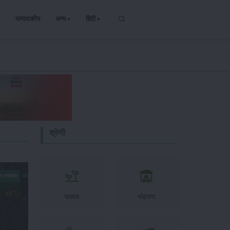
सम्पादकीय
अन्य
हिंदी
श्रेणी
न-समाचार
फसल
भंडारण