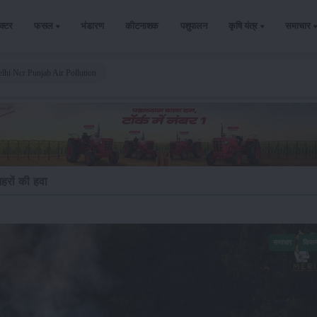
ैक्टर
फसल
भंडारण
कीटनाशक
पशुपालन
कृषि यंत्र
समाचार
lhi Ncr Punjab Air Pollution
हरों की हवा
समाचार
किसा