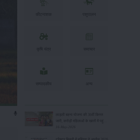
कीटनाशक
पशुपालन
कृषि यंत्र
समाचार
सम्पादकीय
अन्य
लाड़ली बहना योजना की 36वीं किस्त
जारी, करोड़ों महिलाओं के खातों में पहुंचे
1500 रुपये
16-May-2026
ट्रैक्टर बिक्री में महिंद्रा ने अप्रैल 2026