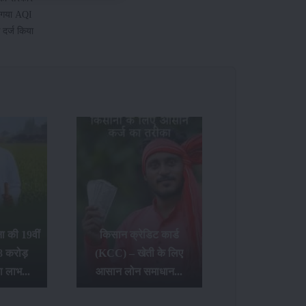
या गया AQI
 दर्ज किया
 की 19वीं
किसान क्रेडिट कार्ड
8 करोड़
(KCC) – खेती के लिए
ा लाभ...
आसान लोन समाधान...