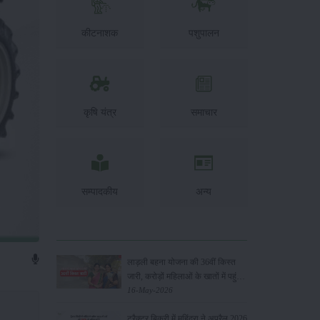
कीटनाशक
पशुपालन
कृषि यंत्र
समाचार
सम्पादकीय
अन्य
लाड़ली बहना योजना की 36वीं किस्त
जारी, करोड़ों महिलाओं के खातों में पहुंचे
1500 रुपये
16-May-2026
ट्रैक्टर बिक्री में महिंद्रा ने अप्रैल 2026