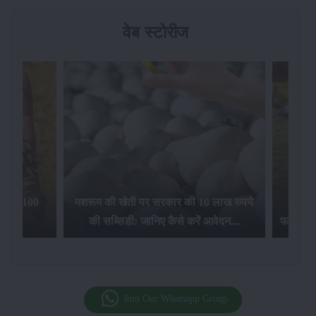
वेब स्टोरीज
िलेगा 100
मशरूम की खेती पर सरकार की 10 लाख रुपये
की सब्सिडी: जानिए कैसे करें आवेदन...
फसल बीम
Join Our Whatsapp Group