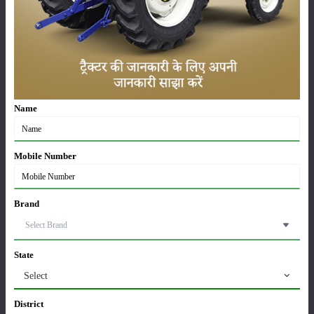
लाड़ली बहना योजना की 36वीं किस्त जारी, करोड़ों महिलाओं के
खातों में पहुंचे 1500 रुपये
16-May-2026
Name
ट्रैक्टर बिक्री में महिंद्रा ने अप्रैल 2026 में दर्ज की 20% से
अधिक वृद्धि
01-May-2026
Mobile Number
Sonalika Tractors Achieves Record Sales of 1,80,504
Units in FY’26
Brand
02-Apr-2026
मसूर की एमएसपी खरीद पर सरकार से मिली मंजूरी: किसानों को
State
मिली बड़ी राहत
28-Mar-2026
Select
District
पूसा कृषि विज्ञान मेला 2026: 25–27 फरवरी को आयोजन