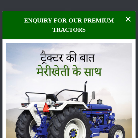
ENQUIRY FOR OUR PREMIUM
TRACTORS
फसल
भंडारण
कीटनाशक
पशुपालन
कृषि यंत्र
समाचार
सम्पादकीय
अन्य