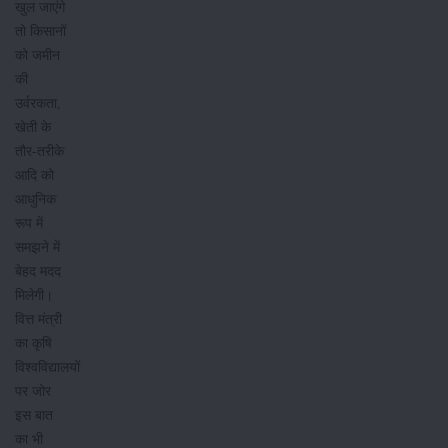
खुल जाएंगे
तो किसानों
को जमीन
की
उर्वरकता,
खेती के
तौर-तरीके
आदि को
आधुनिक
रूप में
समझने में
बेहद मदद
मिलेगी।
वित्त मंत्री
का कृषि
विश्वविद्यालयों
पर जोर
इस बात
का भी