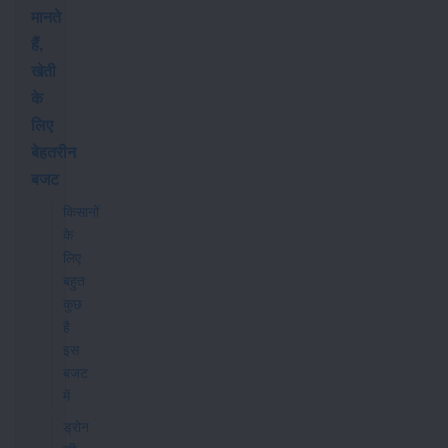
मानते
हैं,
खेती
के
लिए
बेहतरीन
बजट
किसानों
के
लिए
बहुत
कुछ
है
इस
बजट
में
ड्रोन