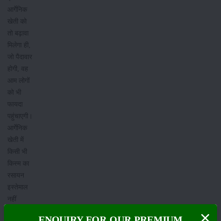
आर्गेनिक
खेती को
तो बढ़ावा
मिलेगा ही,
जो पैदावार
होगी, वह
आम लोगों
को भी
फायदा
पहुंचाएगी।
आर्गेनिक
खेती में
किसी भी
किस्म का
रसायन
इस्तेमाल
नहीं
होता। इस
ENQUIRY FOR OUR PREMIUM