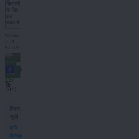
किसानों
के लिए
इस
बजट में
Published
on: 01-
Feb-2022
समाचार
किसान-
समाचार
1441
विषय
सूची
कृषि
विशेषज्ञ