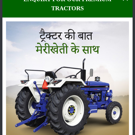
किस्म की
TRACTORS
खेती को
जीरो बजट
खेती भी
कहते हैं
जिसे कई
प्रदेशों के
राज्यपाल
रहे आचार्य
वेदव्रत ने
जबरदस्त
तरीके से
आगे
बढ़ाया।
माना जा
रहा है कि
आर्गेनिक
खेती का
मूल