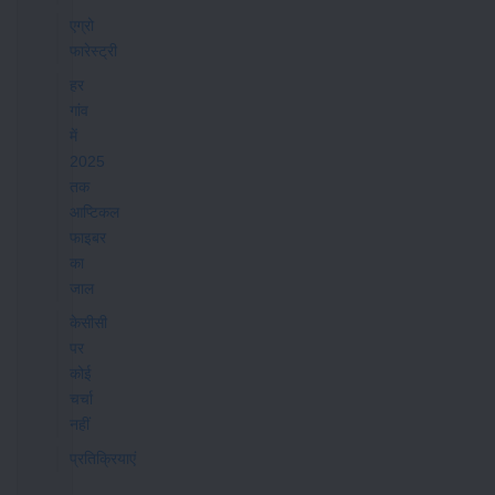
एग्रो
फारेस्ट्री
हर
गांव
में
2025
तक
आप्टिकल
फाइबर
का
जाल
केसीसी
पर
कोई
चर्चा
नहीं
प्रतिक्रियाएं