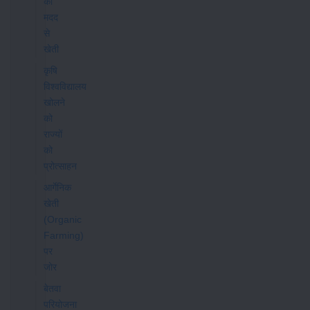
की
मदद
से
खेती
कृषि
विश्वविद्यालय
खोलने
को
राज्यों
को
प्रोत्साहन
आर्गेनिक
खेती
(Organic
Farming)
पर
जोर
बेतवा
परियोजना