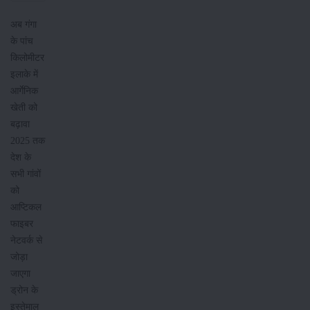
अब गंगा
के पांच
किलोमीटर
इलाके में
आर्गेनिक
खेती को
बढ़ावा
2025 तक
देश के
सभी गांवों
को
आप्टिकल
फाइबर
नेटवर्क से
जोड़ा
जाएगा
ड्रोन के
इस्तेमाल