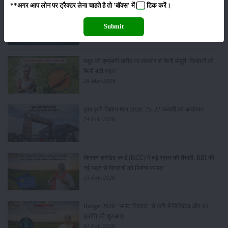
**अगर आप लोन पर ट्रैक्टर लेना चाहते है तो 'बॉक्स' में
टिक
करें।
Sonalika Tractors Achieves Record Sales of 1,80,504
Units in FY’26
Submit
02-Apr-2026
मसूर की एमएसपी खरीद पर सरकार से मिली मंजूरी: किसानों को
मिली बड़ी राहत
28-Mar-2026
पूसा कृषि विज्ञान मेला 2026: 25–27 फरवरी को आयोजन
24-Feb-2026
किसान क्रेडिट कार्ड (KCC) में बड़े सुधार की तैयारी: RBI की
नई पहल से किसानों को मिलेगा फायदा
13-Feb-2026
Budget 2026: ‘भारत विस्तार’ से कृषि में डिजिटल और AI
क्रांति की शुरुआत
01-Feb-2026