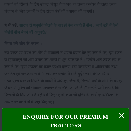
कृषकों को सिंचाई के लिए डीजल विद्युत के स्थान पर ऊर्जा प्रबंधन के तहत ऊर्जा
संरक्षण के लिए कृषकों के लिए सोलर पंपों की स्थापना की जाएगी।
ये भी पढ़ें:
शासन से अनुमति मिलने के बाद ही बेच सकते हैं बीज : जानें यूपी में कैसे
मिलेगी बीज बेचने की अनुमति?
विपक्ष की ओर से बयान :
इस बजट पर विपक्ष की ओर से मायावती ने अपना बयान देते हुए कहा है कि, इस बजट
से मुख्यमंत्री जी आम जनता की आंखों में धूल झोंक रहे हैं। उन्होनें आगे ट्वीट कर के
कहा है कि "यूपी सरकार का बजट प्रथम दृष्टया वही घिसापिटा व अविश्वनीय तथा
जनहित एवं जनकल्याण में भी खासकर प्रदेश में छाई हुई गरीबी, बेरोजगारी व
गड्ढायुक्त बदहाल स्थिति के मामले में अंधे कुएं जैसा है, जिससे यहाँ के लोगों के दरिद्र
जीवन से मुक्ति की संभावना लगातार क्षीण होती जा रही है।" उन्होंने आगे कहा है कि
किसानों के लिए जो बड़े बड़े वादे किए गए थे, तथा जो बुनियादी कार्य प्राथमिकता के
आधार पर करने थे वे कहां किए गए।
वहीं कांग्रेस प्रवक्ता ने कहा कि बीजेपी ने इतने बजट पेश किए है जिसमे केवल नंबर
ENQUIRY FOR OUR PREMIUM
बढ़ाए गए है, इससे किसानों को कोई फायदा नही मिला है। बेरोजगारी और गरीबी अपनी
TRACTORS
चरम सीमा पर है। बजट के बारे में जो कुछ भी मुख्यमंत्री जी ने कहा है, उससे आम