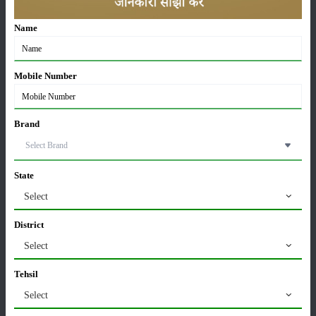
Name
कृषि यंत्र
समाचार
Mobile Number
Brand
सम्पादकीय
अन्य
State
Select
लाड़ली बहना योजना की 36वीं किस्त जारी, करोड़ों महिलाओं के
खातों में पहुंचे 1500 रुपये
District
16-May-2026
Select
ट्रैक्टर बिक्री में महिंद्रा ने अप्रैल 2026 में दर्ज की 20% से
Tehsil
अधिक वृद्धि
Select
01-May-2026