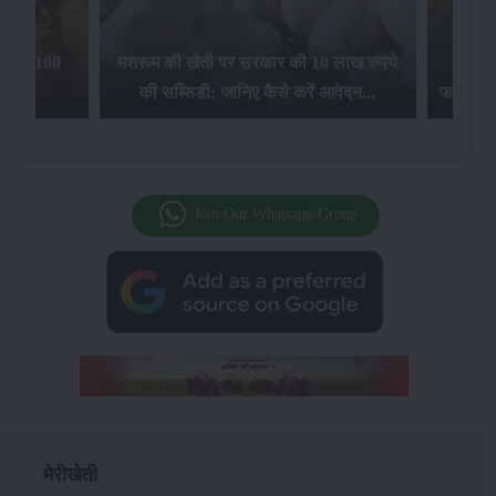
िलेगा 100
मशरूम की खेती पर सरकार की 10 लाख रुपये
की सब्सिडी: जानिए कैसे करें आवेदन...
फसल बीम
Join Our Whatsapp Group
मेरीखेती