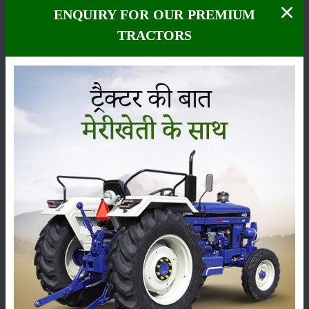
बनाए रखी जाए और किसानों को किसी प्रकार की परेशानी न हो।
ENQUIRY FOR OUR PREMIUM
तेलंगाना सरकार ने भी किसानों को दी राहत
TRACTORS
हरियाणा की तरह तेलंगाना सरकार ने भी सूरजमुखी उत्पादक किसानों को राहत देने के
लिए MSP पर खरीद का फैसला लिया है। राज्य में सूरजमुखी का बाजार भाव लगातार गिर
रहा था और किसानों को लागत के मुकाबले उचित मूल्य नहीं मिल पा रहा था। ऐसे में राज्य
सरकार ने हस्तक्षेप करते हुए किसानों की उपज MSP पर खरीदने का निर्णय लिया।
तेलंगाना के कृषि मंत्री तुम्माला नागेश्वर राव ने बताया कि केंद्र सरकार से आर्थिक
सहायता की मांग की गई थी, लेकिन सकारात्मक जवाब नहीं मिलने के बाद राज्य सरकार
ने अपने स्तर पर खरीद शुरू करने का फैसला लिया। इस निर्णय से राज्य के हजारों
किसानों को राहत मिलने की उम्मीद है।
बाजार भाव और MSP के बीच बड़ा अंतर
तेलंगाना में वर्तमान समय में सूरजमुखी का बाजार भाव करीब 5,376 रुपये प्रति क्विंटल
चल रहा है, जबकि सरकार द्वारा तय MSP 7,721 रुपये प्रति क्विंटल है। यानी किसानों
को खुले बाजार में अपनी उपज बेचने पर प्रति क्विंटल लगभग 2,300 रुपये तक का
नुकसान उठाना पड़ सकता था। MSP पर खरीद शुरू होने से किसानों को इस घाटे से
राहत मिलेगी और उनकी आय में सुधार होगा।