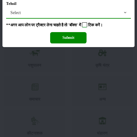
Tehsil
Select
**अगर आप लोन पर ट्रैक्टर लेना चाहते है तो 'बॉक्स' में
टिक
करें।
फसल
सम्पादकीय
Submit
पशुपालन
कृषि यंत्र
समाचार
अन्य
कीटनाशक
भंडारण