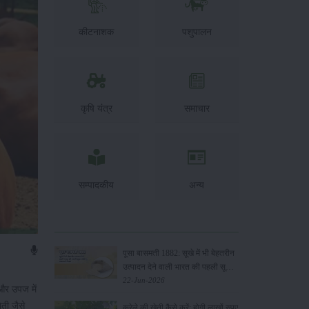
कीटनाशक
पशुपालन
कृषि यंत्र
समाचार
सम्पादकीय
अन्य
पूसा बासमती 1882: सूखे में भी बेहतरीन
उत्पादन देने वाली भारत की पहली सूखा-
सहिष्णु बासमती किस्म
22-Jun-2026
 और उपज में
ती जैसे
करेले की खेती कैसे करें: होगी लाखों रुपए