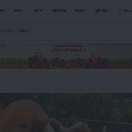
ैक्टर
फसल
भंडारण
कीटनाशक
पशुपालन
कृषि यंत्र
समाचार
 Acres Of Fertilizer
फसल
नकदी 