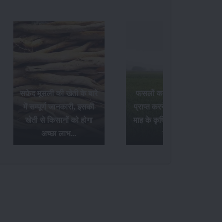
फसलों का अधिक उत्पादन
Paddy Insects - धान की
प्राप्त करने के लिए अक्टूबर
फसल में लगने वाले पौध
माह के कृषि संबंधी आवश्यक
फुदके और तना छेदक किट के
कार्य...
नियंत्रण उपाय...