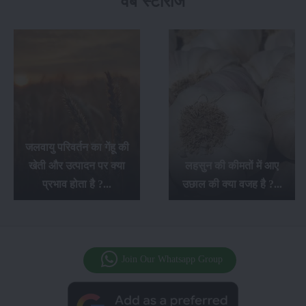
वेब स्टोरीज
सफ़ेद मूसली की खेती के बारे
में सम्पूर्ण जानकारी, इसकी
लहसुन की कीमतों में आए
खेती से किसानों को होगा
उछाल की क्या वजह है ?...
अच्छा लाभ...
Join Our Whatsapp Group