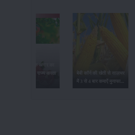
जलवायु परिवर्तन का गेंहू की
बेबी कॉर्न की खेती से सालभर
खेती और उत्पादन पर क्या
में 3 से 4 बार कमाऐं मुनाफा...
प्रभाव होता है ?...