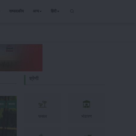
सम्पादकीय
अन्य
हिंदी
श्रेणी
फसल
कपास
फसल
भंडारण