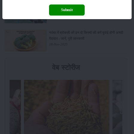
किसानों के लिए बड़ी सौगात: सूर्य योजना में बदलाव, अब सोलर
Submit
पंप पर 90% तक सब्सिडी!
23-Nov-2025
नवंबर में ब्रोकली की इन दो किस्मो की करें बुवाई होगी अच्छी
पैदावार - जानें, पूरी जानकारी
18-Nov-2025
वेब स्टोरीज