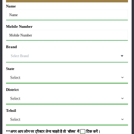
Units in FY’26
Name
02-Apr-2026
मसूर की एमएसपी खरीद पर सरकार से मिली मंजूरी: किसानों को
Mobile Number
मिली बड़ी राहत
28-Mar-2026
Brand
पूसा कृषि विज्ञान मेला 2026: 25–27 फरवरी को आयोजन
24-Feb-2026
State
Select
किसान क्रेडिट कार्ड (KCC) में बड़े सुधार की तैयारी: RBI की
नई पहल से किसानों को मिलेगा फायदा
District
13-Feb-2026
Select
Budget 2026: ‘भारत विस्तार’ से कृषि में डिजिटल और AI
Tehsil
क्रांति की शुरुआत
Select
01-Feb-2026
**अगर आप लोन पर ट्रैक्टर लेना चाहते है तो 'बॉक्स' में
टिक
करें।