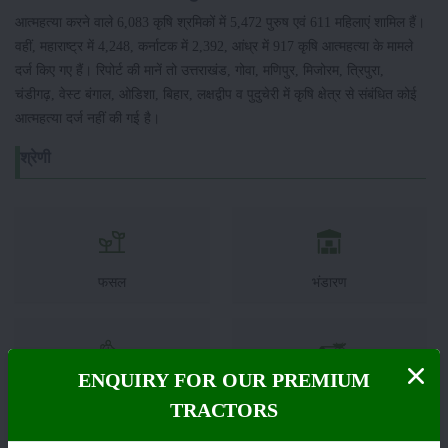
आत्महत्या करने वाले 6,083 कृषि श्रमिकों में 5,472 पुरुष एवं 611 महिलाएं शामिल हैं।
वहीं, महाराष्ट्र में 4,248, कर्नाटक में 2,392, आंध्र में 917 कृषि आत्महत्या के मामले
दर्ज किए गए हैं। रिपोर्ट की मानें तो उत्तराखंड, गोवा, मणिपुर, मिजोरम, त्रिपुरा,
चंडीगढ़, वेस्ट बंगाल, ओडिशा, बिहार, लक्षद्वीप व पुदुचेरी में कृषि क्षेत्र से संबंधित कोई
आत्महत्या दर्ज नहीं की गई है।
श्रेणी
फसल
भंडारण
ENQUIRY FOR OUR PREMIUM
कीटनाशक
पशुपालन
TRACTORS