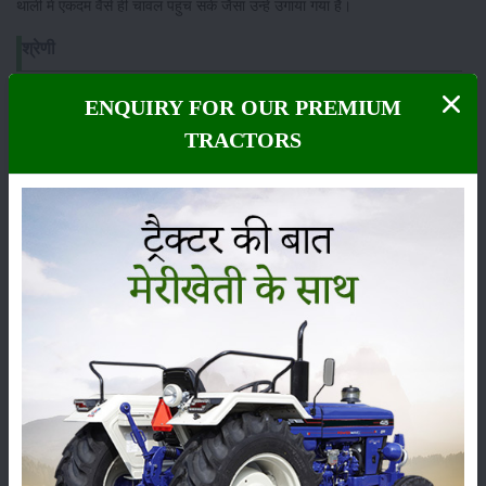
थाली में एकदम वैसे ही चावल पहुंच सके जैसा उन्हें उगाया गया है।
श्रेणी
ENQUIRY FOR OUR PREMIUM
TRACTORS
फसल
भंडारण
कीटनाशक
पशुपालन
कृषि यंत्र
समाचार