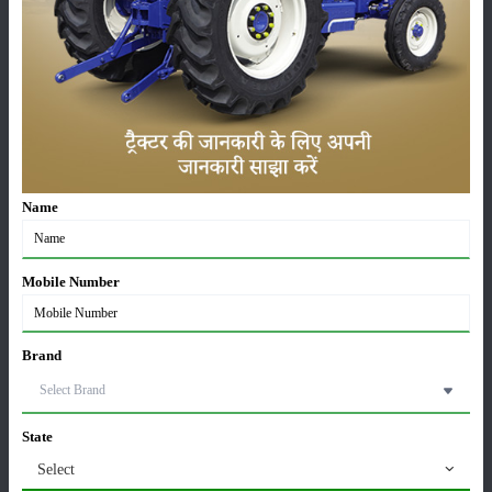
सम्पादकीय
अन्य
लाड़ली बहना योजना की 36वीं किस्त जारी, करोड़ों महिलाओं के
खातों में पहुंचे 1500 रुपये
16-May-2026
Name
ट्रैक्टर बिक्री में महिंद्रा ने अप्रैल 2026 में दर्ज की 20% से
अधिक वृद्धि
Mobile Number
01-May-2026
Sonalika Tractors Achieves Record Sales of 1,80,504
Brand
Units in FY’26
02-Apr-2026
State
मसूर की एमएसपी खरीद पर सरकार से मिली मंजूरी: किसानों को
Select
मिली बड़ी राहत