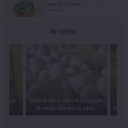
पैदावार - जानें, पूरी जानकारी
18-Nov-2025
वेब स्टोरीज
िलेगा 100
मशरूम की खेती पर सरकार की 10 लाख रुपये
की सब्सिडी: जानिए कैसे करें आवेदन...
फसल बीम