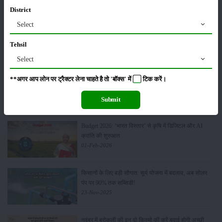
28-Mar-2026
District
Select
पूसा कृषि विज्ञान मेला 2026: 25–27 फरवरी को आयोजन
24-Feb-2026
Tehsil
Select
किसान क्रेडिट कार्ड (KCC) में बड़े सुधार की तैयारी: RBI की
**अगर आप लोन पर ट्रैक्टर लेना चाहते है तो 'बॉक्स' में
टिक
करें।
नई पहल से किसानों को मिलेगा फायदा
13-Feb-2026
Submit
Budget 2026: ‘भारत विस्तार’ से कृषि में डिजिटल और AI
क्रांति की शुरुआत
01-Feb-2026
किसानों के लिए बड़ी सौगात: सूर्य योजना में बदलाव, अब सोलर
पंप पर 90% तक सब्सिडी!
23-Nov-2025
नवंबर में ब्रोकली की इन दो किस्मो की करें बुवाई होगी अच्छी