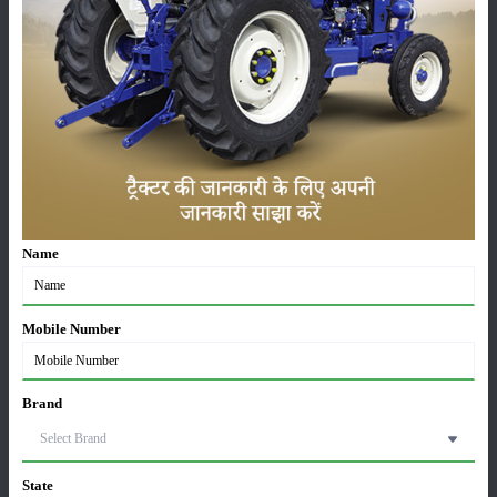
कृषि यंत्र
समाचार
सम्पादकीय
अन्य
लाड़ली बहना योजना की 36वीं किस्त जारी, करोड़ों महिलाओं के
Name
खातों में पहुंचे 1500 रुपये
16-May-2026
Mobile Number
ट्रैक्टर बिक्री में महिंद्रा ने अप्रैल 2026 में दर्ज की 20% से
अधिक वृद्धि
01-May-2026
Brand
Sonalika Tractors Achieves Record Sales of 1,80,504
Units in FY’26
State
02-Apr-2026