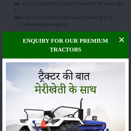
वर्धा:
वर्धा के पांच तालुकाओं में 4,839 हेक्टेयर में फसलों को भारी नुकसान पहुंचा
है।
भंडारा:
भंडारा में 8,575 हेक्टेयर में खेती बरसात से प्रभावित हुई है और
16,110 किसानों को नुकसान पहुंचा है।
श्रेणी
ENQUIRY FOR OUR PREMIUM
TRACTORS
फसल
भंडारण
कीटनाशक
पशुपालन