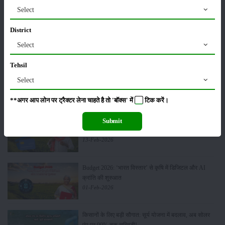
Select
मसूर की एमएसपी खरीद पर सरकार से मिली मंजूरी: किसानों को
District
मिली बड़ी राहत
Select
28-Mar-2026
Tehsil
पूसा कृषि विज्ञान मेला 2026: 25–27 फरवरी को आयोजन
Select
24-Feb-2026
**अगर आप लोन पर ट्रैक्टर लेना चाहते है तो 'बॉक्स' में
टिक
करें।
किसान क्रेडिट कार्ड (KCC) में बड़े सुधार की तैयारी: RBI की
Submit
नई पहल से किसानों को मिलेगा फायदा
13-Feb-2026
Budget 2026: ‘भारत विस्तार’ से कृषि में डिजिटल और AI
क्रांति की शुरुआत
01-Feb-2026
किसानों के लिए बड़ी सौगात: सूर्य योजना में बदलाव, अब सोलर