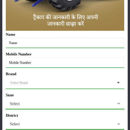
खातों में पहुंचे 1500 रुपये
16-May-2026
ट्रैक्टर बिक्री में महिंद्रा ने अप्रैल 2026 में दर्ज की 20% से
अधिक वृद्धि
Name
01-May-2026
Sonalika Tractors Achieves Record Sales of 1,80,504
Mobile Number
Units in FY’26
02-Apr-2026
Brand
मसूर की एमएसपी खरीद पर सरकार से मिली मंजूरी: किसानों को
मिली बड़ी राहत
28-Mar-2026
State
Select
पूसा कृषि विज्ञान मेला 2026: 25–27 फरवरी को आयोजन
24-Feb-2026
District
Select