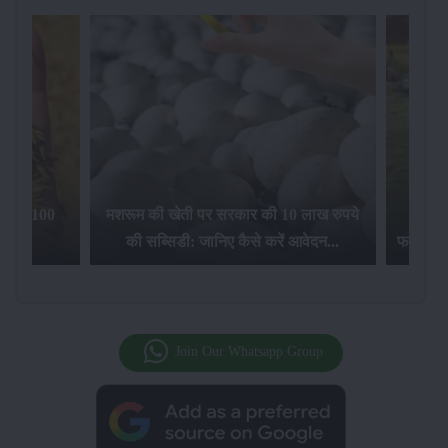
िलेगा 100
मशरूम की खेती पर सरकार की 10 लाख रुपये
की सब्सिडी: जानिए कैसे करें आवेदन...
फसल बीम
Join Our Whatsapp Group