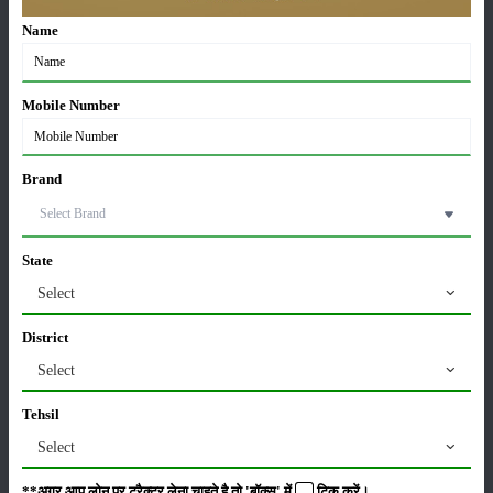
Name
कृषि यंत्र
समाचार
Mobile Number
Brand
सम्पादकीय
अन्य
State
लाड़ली बहना योजना की 36वीं किस्त जारी, करोड़ों महिलाओं के
Select
खातों में पहुंचे 1500 रुपये
16-May-2026
District
Select
ट्रैक्टर बिक्री में महिंद्रा ने अप्रैल 2026 में दर्ज की 20% से
अधिक वृद्धि
Tehsil
01-May-2026
Select
**अगर आप लोन पर ट्रैक्टर लेना चाहते है तो 'बॉक्स' में
टिक
करें।