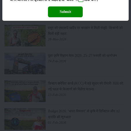
Sonalika Tractors Achieves Record Sales of 1,80,504
Units in FY’26
Submit
02-Apr-2026
मसूर की एमएसपी खरीद पर सरकार से मिली मंजूरी: किसानों को
मिली बड़ी राहत
28-Mar-2026
पूसा कृषि विज्ञान मेला 2026: 25–27 फरवरी को आयोजन
24-Feb-2026
किसान क्रेडिट कार्ड (KCC) में बड़े सुधार की तैयारी: RBI की
नई पहल से किसानों को मिलेगा फायदा
13-Feb-2026
Budget 2026: ‘भारत विस्तार’ से कृषि में डिजिटल और AI
क्रांति की शुरुआत
01-Feb-2026