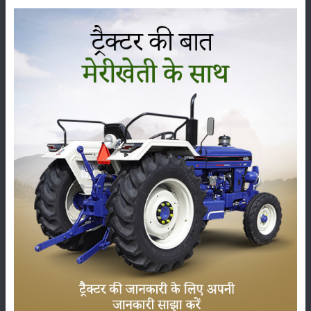
की मार की वजह से ज्यादातर फसलों के उत्पादन में कमी होने की सम्भावना है। जिसका
सीधा असर बाजार में चीजों की उपलब्धता पर पडेगा, हो सकता है कि इसके कारण खाद्य
चीजों के साथ वस्त्रों जैसी मूलभूत चीजों के दामों में भी उतार चढ़ाव देखने को मिले।
हालांकि अभी से सितम्बर के बाद आने वाले मौसम की भविष्यवाणी नहीं की जा सकती।
अगर मौसम करवट लेता है तो उसका असर आने वाली फसलों पर जरूर पडेगा, जिससे
उत्पादन में कमी या वृद्धि होना संभव है।
श्रेणी
फसल
भंडारण
कीटनाशक
पशुपालन