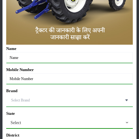
पूसा बासमती 1882: सूखे में भी बेहतरीन उत्पादन देने वाली
भारत की पहली सूखा-सहिष्णु बासमती किस्म
22-Jun-2026
Name
करेले की खेती कैसे करें: होगी लाखों रुपए की कमाई
29-May-2026
Mobile Number
सीताफल की खेती कैसे करें: होगी लाखों रुपए की कमाई
21-May-2026
Brand
ग्वार की खेती कैसे करें: जानें खेती का सही समय और उन्नत
State
किस्में
Select
17-May-2026
District