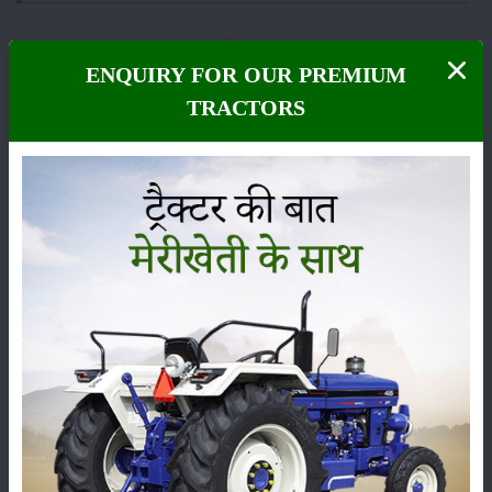
ENQUIRY FOR OUR PREMIUM
TRACTORS
फसल
भंडारण
कीटनाशक
पशुपालन
कृषि यंत्र
समाचार
सम्पादकीय
अन्य