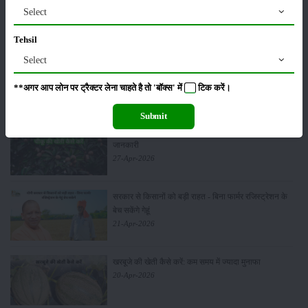
हींग की खेती कैसे करें: होंगी लाखों रुपए की कमाई
Select
06-May-2026
Tehsil
Select
बंजर जमीन में अश्वगंधा की खेती कैसे करें: सही तरीका, समय
और उन्नत तकनीकें
**अगर आप लोन पर ट्रैक्टर लेना चाहते है तो 'बॉक्स' में
टिक
करें।
03-May-2026
Submit
आधुनिक तकनीक से चीकू की खेती कैसे करें: जानें पूरी
जानकारी
27-Apr-2026
सरकार से किसानों को बड़ी राहत - बिना फार्मर रजिस्ट्रेशन के
बेच सकेंगे गेहूं
21-Apr-2026
खरबूजे की खेती कैसे करें: कम समय में ज्यादा मुनाफा
20-Apr-2026