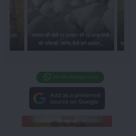
िलेगा 100
मशरूम की खेती पर सरकार की 10 लाख रुपये
की सब्सिडी: जानिए कैसे करें आवेदन...
फसल बीम
Join Our Whatsapp Group