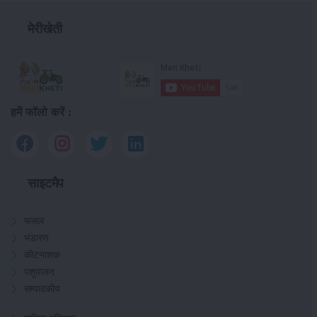
मेरीखेती
हमें फॉलो करें :
साइटमैप
फसल
भंडारण
कीटनाशक
पशुपालन
सम्पादकीय