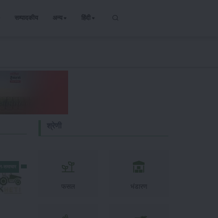
सम्पादकीय
अन्य
हिंदी
श्रेणी
न-समाचार
फसल
भंडारण