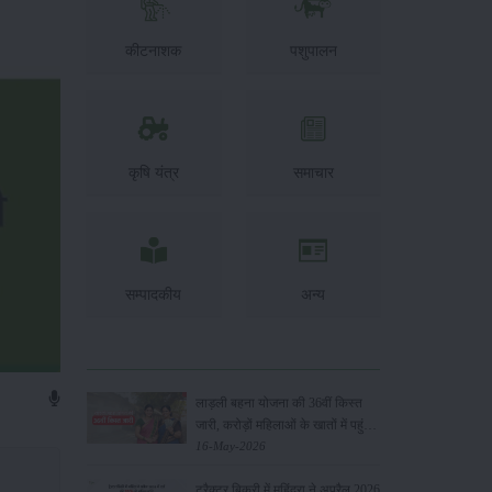
कीटनाशक
पशुपालन
कृषि यंत्र
समाचार
सम्पादकीय
अन्य
लाड़ली बहना योजना की 36वीं किस्त
जारी, करोड़ों महिलाओं के खातों में पहुंचे
1500 रुपये
16-May-2026
ट्रैक्टर बिक्री में महिंद्रा ने अप्रैल 2026