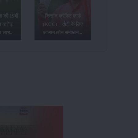
 की 19वीं
किसान क्रेडिट कार्ड
8 करोड़
(KCC) – खेती के लिए
ा लाभ...
आसान लोन समाधान...