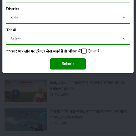
मिली बड़ी राहत
28-Mar-2026
District
Select
पूसा कृषि विज्ञान मेला 2026: 25–27 फरवरी को आयोजन
Tehsil
24-Feb-2026
Select
**अगर आप लोन पर ट्रैक्टर लेना चाहते है तो 'बॉक्स' में
टिक
करें।
किसान क्रेडिट कार्ड (KCC) में बड़े सुधार की तैयारी: RBI की
नई पहल से किसानों को मिलेगा फायदा
Submit
13-Feb-2026
Budget 2026: ‘भारत विस्तार’ से कृषि में डिजिटल और AI
क्रांति की शुरुआत
01-Feb-2026
किसानों के लिए बड़ी सौगात: सूर्य योजना में बदलाव, अब सोलर
पंप पर 90% तक सब्सिडी!
23-Nov-2025