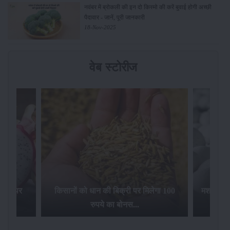
नवंबर में ब्रोकली की इन दो किस्मो की करें बुवाई होगी अच्छी
पैदावार - जानें, पूरी जानकारी
18-Nov-2025
वेब स्टोरीज
िलेगा 100
मशरूम की खेती पर सरकार की 10 लाख रुपये
की सब्सिडी: जानिए कैसे करें आवेदन...
फसल बीम