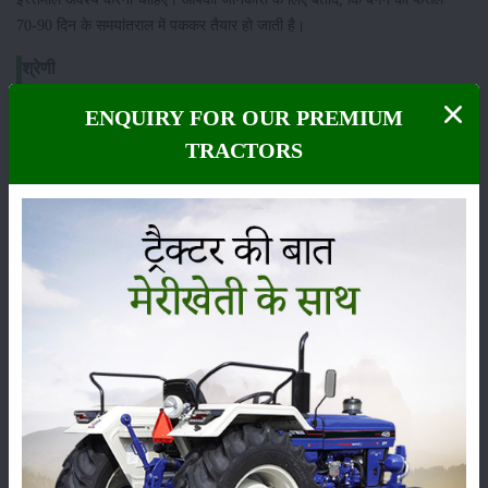
70-90 दिन के समयांतराल में पककर तैयार हो जाती है।
श्रेणी
ENQUIRY FOR OUR PREMIUM
TRACTORS
फसल
भंडारण
कीटनाशक
पशुपालन
कृषि यंत्र
समाचार