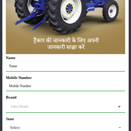
सम्पादकीय
अन्य
लाड़ली बहना योजना की 36वीं किस्त जारी, करोड़ों महिलाओं के
खातों में पहुंचे 1500 रुपये
16-May-2026
Name
ट्रैक्टर बिक्री में महिंद्रा ने अप्रैल 2026 में दर्ज की 20% से
Mobile Number
अधिक वृद्धि
01-May-2026
Brand
Sonalika Tractors Achieves Record Sales of 1,80,504
Units in FY’26
02-Apr-2026
State
Select
मसूर की एमएसपी खरीद पर सरकार से मिली मंजूरी: किसानों को