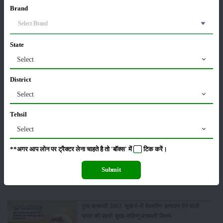
फसल
भंडारण
Brand
State
कीटनाशक
पशुपालन
Select
District
Select
कृषि यंत्र
समाचार
Tehsil
Select
**अगर आप लोन पर ट्रैक्टर लेना चाहते है तो 'बॉक्स' में
टिक
करें।
सम्पादकीय
अन्य
Submit
पूसा बासमती 1882: सूखे में भी बेहतरीन उत्पादन देने वाली
भारत की पहली सूखा-सहिष्णु बासमती किस्म