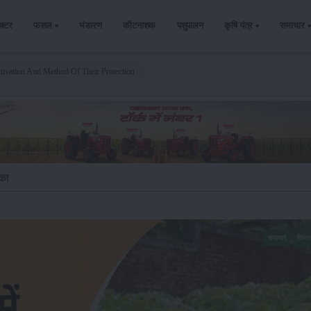
ैक्टर
फसल
भंडारण
कीटनाशक
पशुपालन
कृषि यंत्र
समाचार
tivation And Method Of Their Protection
ीका
समाचार
किसा