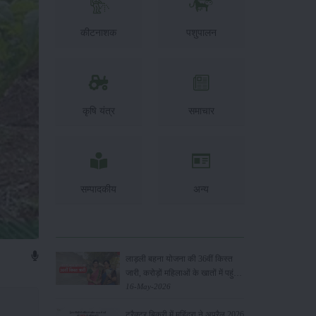
कीटनाशक
पशुपालन
कृषि यंत्र
समाचार
सम्पादकीय
अन्य
लाड़ली बहना योजना की 36वीं किस्त
जारी, करोड़ों महिलाओं के खातों में पहुंचे
1500 रुपये
16-May-2026
ट्रैक्टर बिक्री में महिंद्रा ने अप्रैल 2026