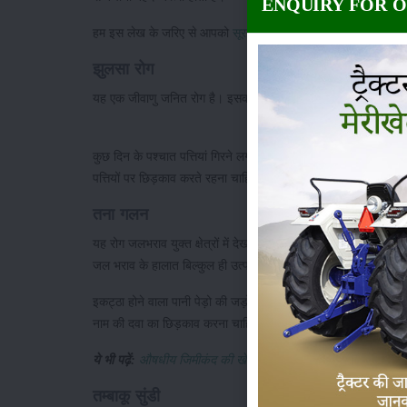
ENQUIRY FOR 
हम इस लेख के जरिए से आपको
सूरन में लगने वाले रोग और उनके बचाव
क
झुलसा रोग
यह एक जीवाणु जनित रोग है। इसका आक्रमण पौधों पर सितम्बर माह के दौरा
कुछ दिन के पश्चात पत्तियां गिरने लगती हैं और पौधों की उन्नति रुक जात
पत्तियों पर छिड़काव करते रहना चाहिए।
तना गलन
यह रोग जलभराव युक्त क्षेत्रों में देखा जाता है। इस तरह के रोग अत्य
जल भराव के हालात बिल्कुल ही उत्पन्न न होने दें।
इकट्ठा होने वाला पानी पेड़ो की जड़ों में गलन पैदा करता है, जिस वजह स
नाम की दवा का छिड़काव करना चाहिए।
ये भी पढ़ें:
औषधीय जिमीकंद की खेती कैसे करें (Elephant Yam in H
तम्बाकू सुंडी