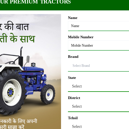
OUR PREMIUM TRACTORS
ी प्रक्रिया के विषय में बताने जा रहे हैं।
Name
न होता है। यह सूरन की पत्तियों को खा जाता है, जिससे पौधे की पत्तियों का रंग हल्का भूरा 
Mobile Number
ी है। इससे संरक्षण के लिए सूरन के पौधे पर इंडोफिल और बाविस्टीन के घोल को समुचित मात्रा म
Brand
धिक बरसात वाले स्थानों पर होते हैं। इसके रोकथाम का सबसे बड़ा तरीका यह है, कि आप पेड़ क
State
Select
े पौधे कमजोर होकर नीचे गिरने लगते हैं। पौधे के तने को सड़ने से बचाने के लिए इसकी जड़ों प
District
Select
indi)
Tehsil
Select