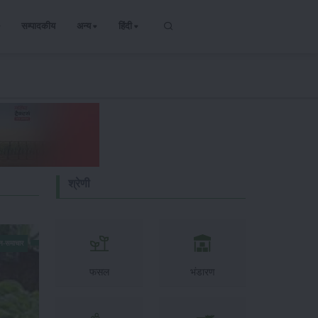
सम्पादकीय
अन्य
हिंदी
श्रेणी
न-समाचार
फसल
भंडारण