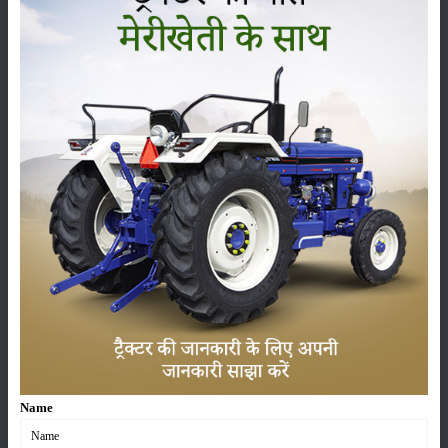
सम्पादकीय
अन्य
लाड़ली बहना योजना की 36वीं किस्त जारी, करोड़ों महिलाओं के
खातों में पहुंचे 1500 रुपये
16-May-2026
ट्रैक्टर बिक्री में महिंद्रा ने अप्रैल 2026 में दर्ज की 20% से
अधिक वृद्धि
01-May-2026
Sonalika Tractors Achieves Record Sales of 1,80,504
Units in FY’26
02-Apr-2026
मसूर की एमएसपी खरीद पर सरकार से मिली मंजूरी: किसानों को
Name
मिली बड़ी राहत
28-Mar-2026