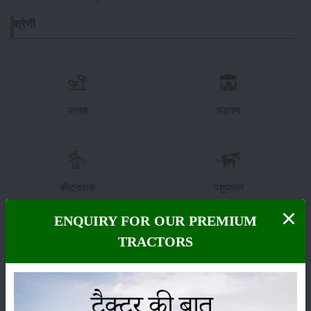
श्रेणी
फसल
भंडारण
कीटनाशक
पशुपालन
ENQUIRY FOR OUR PREMIUM
TRACTORS
कृषि यंत्र
समाचार