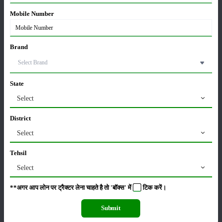
Mobile Number
पूसा कृषि विज्ञान मेला 2026: 25–27 फरवरी को आयोजन
24-Feb-2026
Brand
किसान क्रेडिट कार्ड (KCC) में बड़े सुधार की तैयारी: RBI की
State
नई पहल से किसानों को मिलेगा फायदा
13-Feb-2026
Select
District
Budget 2026: ‘भारत विस्तार’ से कृषि में डिजिटल और AI
क्रांति की शुरुआत
Select
01-Feb-2026
Tehsil
Select
किसानों के लिए बड़ी सौगात: सूर्य योजना में बदलाव, अब सोलर
पंप पर 90% तक सब्सिडी!
**अगर आप लोन पर ट्रैक्टर लेना चाहते है तो 'बॉक्स' में
टिक
करें।
23-Nov-2025
Submit
नवंबर में ब्रोकली की इन दो किस्मो की करें बुवाई होगी अच्छी