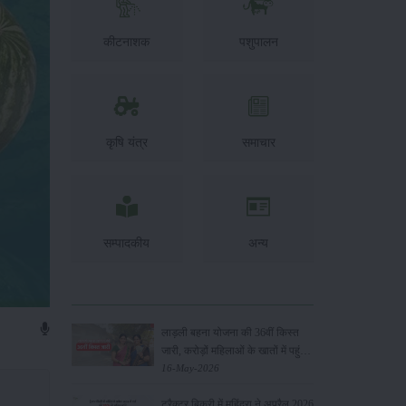
कीटनाशक
पशुपालन
कृषि यंत्र
समाचार
सम्पादकीय
अन्य
लाड़ली बहना योजना की 36वीं किस्त
जारी, करोड़ों महिलाओं के खातों में पहुंचे
1500 रुपये
16-May-2026
ट्रैक्टर बिक्री में महिंद्रा ने अप्रैल 2026