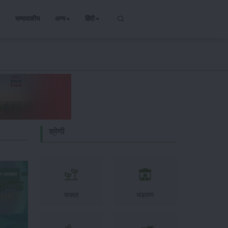
सम्पादकीय
अन्य
हिंदी
श्रेणी
न-समाचार
फसल
भंडारण