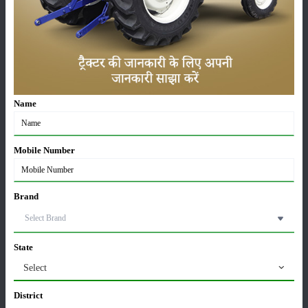
पूसा बासमती 1882: सूखे में भी बेहतरीन उत्पादन देने वाली
भारत की पहली सूखा-सहिष्णु बासमती किस्म
22-Jun-2026
Name
करेले की खेती कैसे करें: होगी लाखों रुपए की कमाई
29-May-2026
Mobile Number
सीताफल की खेती कैसे करें: होगी लाखों रुपए की कमाई
21-May-2026
Brand
ग्वार की खेती कैसे करें: जानें खेती का सही समय और उन्नत
State
किस्में
17-May-2026
Select
District
हींग की खेती कैसे करें: होंगी लाखों रुपए की कमाई