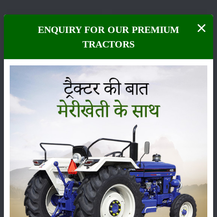
ENQUIRY FOR OUR PREMIUM
TRACTORS
फसल
भंडारण
कीटनाशक
पशुपालन
कृषि यंत्र
समाचार
सम्पादकीय
अन्य