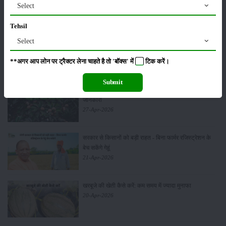
06-May-2026
Select
Tehsil
Select
बंजर जमीन में अश्वगंधा की खेती कैसे करें: सही तरीका, समय
और उन्नत तकनीकें
**अगर आप लोन पर ट्रैक्टर लेना चाहते है तो 'बॉक्स' में
टिक
करें।
03-May-2026
Submit
आधुनिक तकनीक से चीकू की खेती कैसे करें: जानें पूरी
जानकारी
27-Apr-2026
सरकार से किसानों को बड़ी राहत - बिना फार्मर रजिस्ट्रेशन के
बेच सकेंगे गेहूं
21-Apr-2026
खरबूजे की खेती कैसे करें: कम समय में ज्यादा मुनाफा
20-Apr-2026