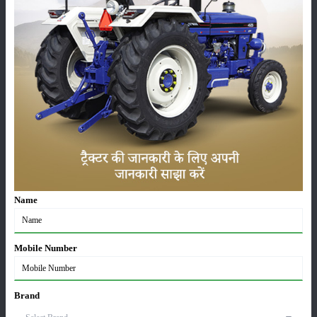
साइटमैप
फसल
भंडारण
कीटनाशक
Name
पशुपालन
Mobile Number
सम्पादकीय
मासिक
Brand
पत्रिका