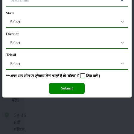
प्रगतिशील
State
किसान
Select
सरकारी
District
योजनाएं
Select
हमारे
विशेषज्ञ
Tehsil
हमारे
Select
बारे में
**अगर आप लोन पर ट्रैक्टर लेना चाहते है तो 'बॉक्स' में
टिक
करें।
Submit
हमारा
पता
5ए-46,
6वीं
मंजिल,