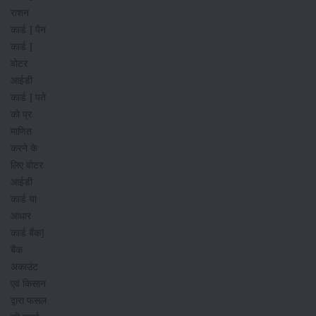
राशन
कार्ड ] पैन
कार्ड ]
वोटर
आईडी
कार्ड ] पते
को प्र​
माणित
करने के
लिए वोटर
आईडी
कार्ड या
आधार
कार्ड बैंक]
बैंक
अकाउंट
एवं किसान
द्वारा फसल