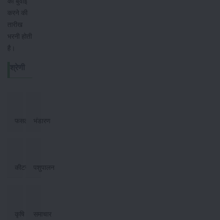
की बुवाई
करने की
तारीख
भरनी होती
है।
श्रेणी
फसल
भंडारण
कीटनाशक
पशुपालन
कृषि
समाचार