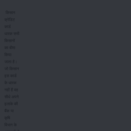
किसान
क्रेडिट
कार्ड
धारक सभी
किसानों
का बीमा
किया
जाता है।
जो किसान
इस कार्ड
के धारक
नहीं हैं वह
सीधे अपने
इलाके की
बैंक या
कृषि
विभाग के