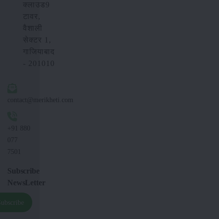
क्लाउड9
टावर,
वैशाली
सेक्टर 1,
गाजियाबाद
- 201010
contact@merikheti.com
+91 880
077
7501
Subscribe
NewsLetter
Subscribe