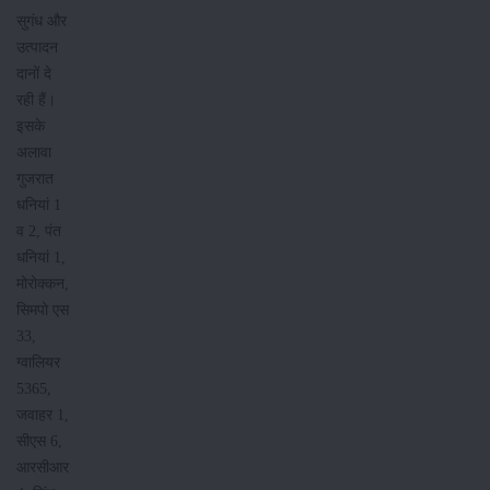
सुगंध और
उत्पादन
दानों दे
रही हैं।
इसके
अलावा
गुजरात
धनियां 1
व 2, पंत
धनियां 1,
मोरोक्कन,
सिमपो एस
33,
ग्वालियर
5365,
जवाहर 1,
सीएस 6,
आरसीआर