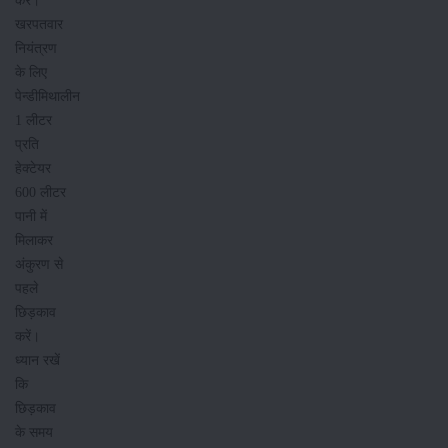
करेंं।
खरपतवार
नियंत्रण
के लिए
पेन्डीमिथालीन
1 लीटर
प्रति
हेक्टेयर
600 लीटर
पानी में
मिलाकर
अंकुरण से
पहले
छिड़काव
करें।
ध्यान रखें
कि
छिड़काव
के समय