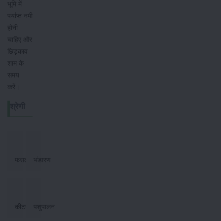
भूमि में
पर्याप्त नमी
होनी
चाहिए और
छिड़काव
शाम के
समय
करें।
श्रेणी
फसल
भंडारण
कीटनाशक
पशुपालन