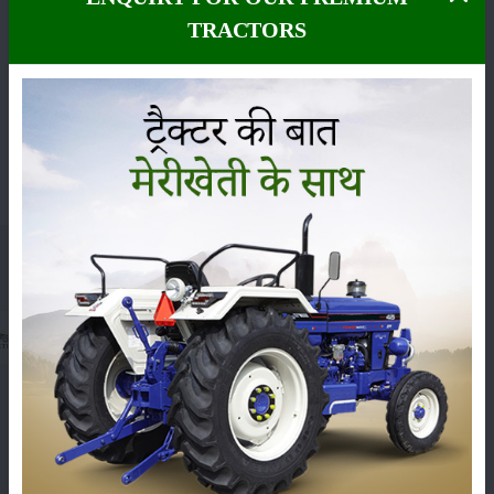
Whatsapp
TRACTORS
Group
मेरीखेती
हमें
फॉलो
करें :