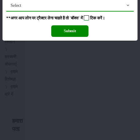
Select
मासिक
**अगर आप लोन पर ट्रैक्टर लेना चाहते है तो 'बॉक्स' में
टिक
करें।
पत्रिका
Submit
प्रगतिशील
किसान
सरकारी
योजनाएं
हमारे
विशेषज्ञ
हमारे
बारे में
हमारा
पता