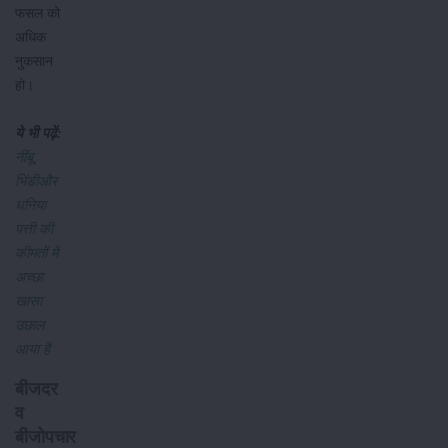
फसल को
अधिक
नुकसान
हो।
ये भी पढ़ें:
नींबू,
भिंडीऔर
धनिया
पत्ती की
कीमतों में
अच्छा
खासा
उछाल
आया है
बीजदर
व
बीजोपचार