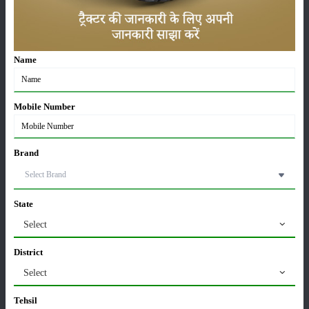
Name
Mobile Number
साइटमैप
Brand
फसल
State
भंडारण
Select
कीटनाशक
District
Select
पशुपालन
Tehsil
सम्पादकीय