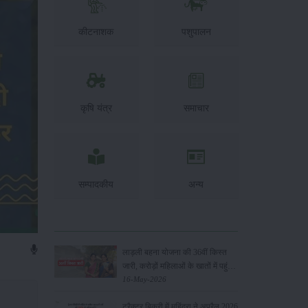
कीटनाशक
पशुपालन
कृषि यंत्र
समाचार
सम्पादकीय
अन्य
लाड़ली बहना योजना की 36वीं किस्त
जारी, करोड़ों महिलाओं के खातों में पहुंचे
1500 रुपये
16-May-2026
ट्रैक्टर बिक्री में महिंद्रा ने अप्रैल 2026