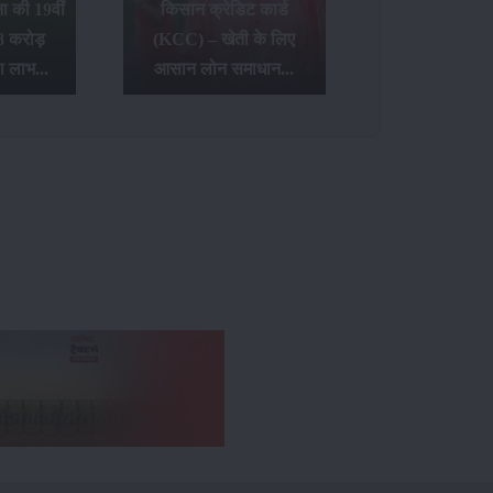
 की 19वीं
किसान क्रेडिट कार्ड
8 करोड़
(KCC) – खेती के लिए
ा लाभ...
आसान लोन समाधान...