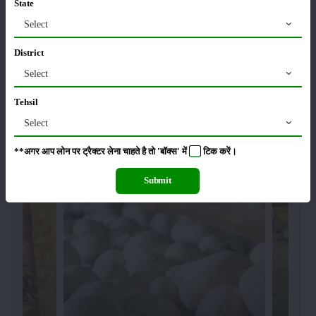
State
किसानों के लिए बड़ी सौगात: सूर्य योजना में बदलाव, अब सोलर
पंप पर 90% तक सब्सिडी!
Select
23-Nov-2025
District
Select
नवंबर में ब्रोकली की इन दो किस्मो की करें बुवाई होगी अच्छी
पैदावार - जानें, पूरी जानकारी
Tehsil
18-Nov-2025
Select
**अगर आप लोन पर ट्रैक्टर लेना चाहते है तो 'बॉक्स' में
टिक
करें।
वेब स्टोरीज
Submit