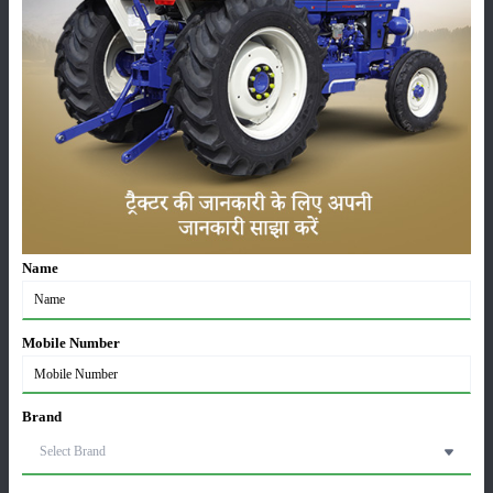
Units in FY’26
02-Apr-2026
मसूर की एमएसपी खरीद पर सरकार से मिली मंजूरी: किसानों को
मिली बड़ी राहत
28-Mar-2026
पूसा कृषि विज्ञान मेला 2026: 25–27 फरवरी को आयोजन
24-Feb-2026
Name
किसान क्रेडिट कार्ड (KCC) में बड़े सुधार की तैयारी: RBI की
नई पहल से किसानों को मिलेगा फायदा
13-Feb-2026
Mobile Number
Budget 2026: ‘भारत विस्तार’ से कृषि में डिजिटल और AI
Brand
क्रांति की शुरुआत
01-Feb-2026