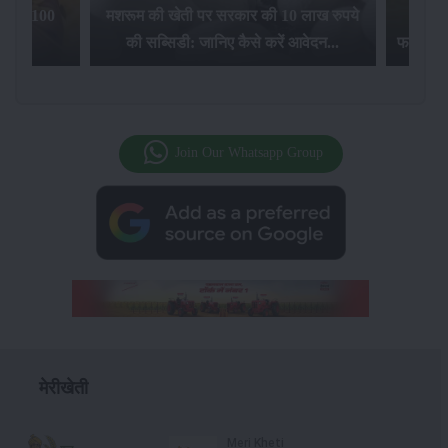
िलेगा 100
मशरूम की खेती पर सरकार की 10 लाख रुपये
की सब्सिडी: जानिए कैसे करें आवेदन...
फसल बीम
Join Our Whatsapp Group
मेरीखेती