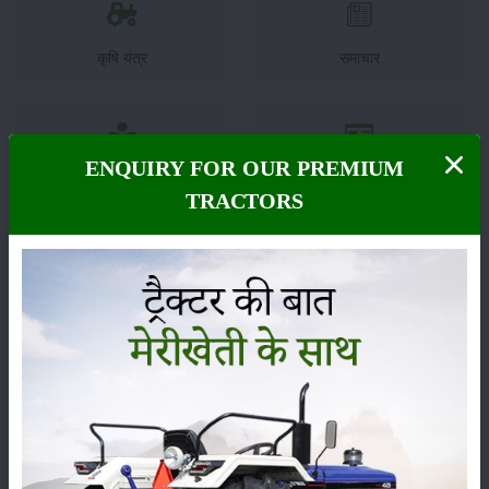
कृषि यंत्र
समाचार
ENQUIRY FOR OUR PREMIUM
सम्पादकीय
अन्य
TRACTORS
लाड़ली बहना योजना की 36वीं किस्त जारी, करोड़ों महिलाओं के
खातों में पहुंचे 1500 रुपये
16-May-2026
ट्रैक्टर बिक्री में महिंद्रा ने अप्रैल 2026 में दर्ज की 20% से
अधिक वृद्धि
01-May-2026
Sonalika Tractors Achieves Record Sales of 1,80,504