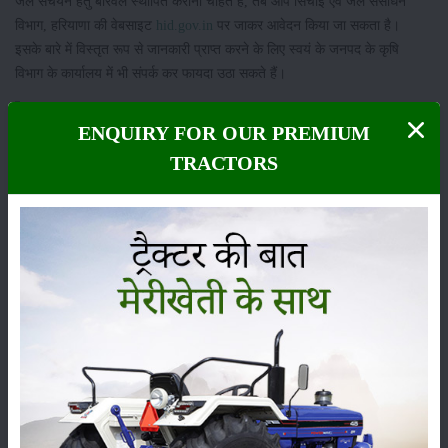
जल संचयन हेतु बोरवेल स्थापित कराना चाहते हैं, तब आप सिंचाई एवं जल संसाधन
विभाग, हरियाणा की वेबसाइट
hid.gov.in
पर जाकर आवेदन किया जा सकता है।
इसके बारे में विस्तृत रूप से जानकारी प्राप्त करने के लिए स्वयं के जनपद के कृषि
विभाग के कार्यालय में भी संपर्क कर फायदा उठा सकते हैं।
श्रेणी
ENQUIRY FOR OUR PREMIUM
TRACTORS
फसल
भंडारण
कीटनाशक
पशुपालन