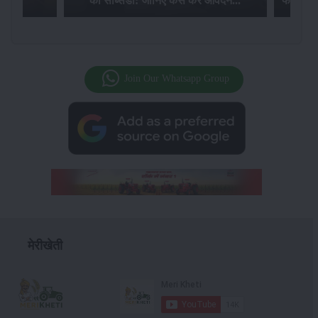
की सब्सिडी: जानिए कैसे करें आवेदन...
फसल बीम
Join Our Whatsapp Group
मेरीखेती