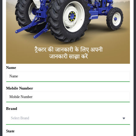
कृषि यंत्र
समाचार
सम्पादकीय
अन्य
लाड़ली बहना योजना की 36वीं किस्त जारी, करोड़ों महिलाओं के
खातों में पहुंचे 1500 रुपये
Name
16-May-2026
Mobile Number
ट्रैक्टर बिक्री में महिंद्रा ने अप्रैल 2026 में दर्ज की 20% से
अधिक वृद्धि
01-May-2026
Brand
Sonalika Tractors Achieves Record Sales of 1,80,504
Units in FY’26
02-Apr-2026
State