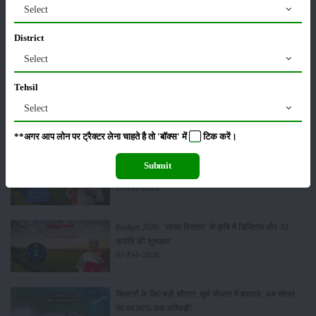
Select
मसूर की एमएसपी खरीद पर सरकार से मिली मंजूरी: किसानों को
District
मिली बड़ी राहत
28-Mar-2026
Select
Tehsil
पूसा कृषि विज्ञान मेला 2026: 25–27 फरवरी को आयोजन
Select
24-Feb-2026
**अगर आप लोन पर ट्रैक्टर लेना चाहते है तो 'बॉक्स' में
टिक
करें।
किसान क्रेडिट कार्ड (KCC) में बड़े सुधार की तैयारी: RBI की
Submit
नई पहल से किसानों को मिलेगा फायदा
13-Feb-2026
Budget 2026: ‘भारत विस्तार’ से कृषि में डिजिटल और AI
क्रांति की शुरुआत
01-Feb-2026
किसानों के लिए बड़ी सौगात: सूर्य योजना में बदलाव, अब सोलर
पंप पर 90% तक सब्सिडी!