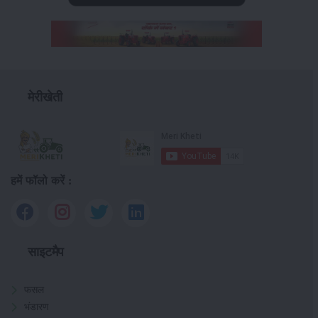
मेरीखेती
हमें फॉलो करें :
साइटमैप
फसल
भंडारण