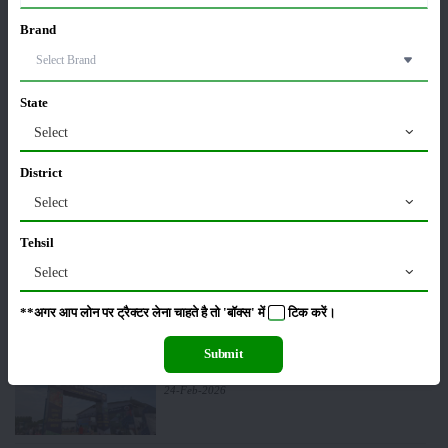
खातों में पहुंचे 1500 रुपये
Brand
16-May-2026
ट्रैक्टर बिक्री में महिंद्रा ने अप्रैल 2026 में दर्ज की 20% से
State
अधिक वृद्धि
01-May-2026
Select
District
Sonalika Tractors Achieves Record Sales of 1,80,504
Select
Units in FY’26
02-Apr-2026
Tehsil
Select
मसूर की एमएसपी खरीद पर सरकार से मिली मंजूरी: किसानों को
मिली बड़ी राहत
**अगर आप लोन पर ट्रैक्टर लेना चाहते है तो 'बॉक्स' में
टिक
करें।
28-Mar-2026
Submit
पूसा कृषि विज्ञान मेला 2026: 25–27 फरवरी को आयोजन
24-Feb-2026