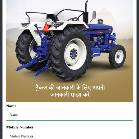
फसल
भंडारण
कीटनाशक
पशुपालन
कृषि यंत्र
समाचार
Name
सम्पादकीय
अन्य
Mobile Number
लाड़ली बहना योजना की 36वीं किस्त जारी, करोड़ों महिलाओं के