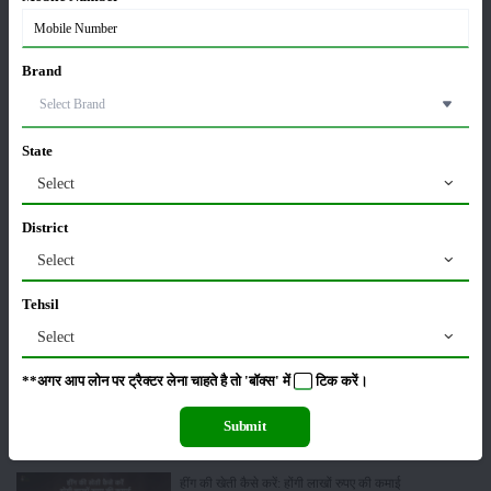
पूसा बासमती 1882: सूखे में भी बेहतरीन उत्पादन देने वाली
Brand
भारत की पहली सूखा-सहिष्णु बासमती किस्म
22-Jun-2026
State
करेले की खेती कैसे करें: होगी लाखों रुपए की कमाई
Select
29-May-2026
District
Select
सीताफल की खेती कैसे करें: होगी लाखों रुपए की कमाई
21-May-2026
Tehsil
Select
ग्वार की खेती कैसे करें: जानें खेती का सही समय और उन्नत
**अगर आप लोन पर ट्रैक्टर लेना चाहते है तो 'बॉक्स' में
टिक
करें।
किस्में
17-May-2026
Submit
हींग की खेती कैसे करें: होंगी लाखों रुपए की कमाई