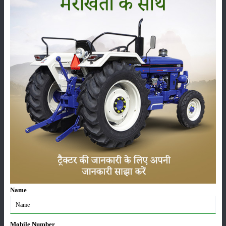
फसल
भंडारण
कीटनाशक
पशुपालन
कृषि यंत्र
समाचार
Name
सम्पादकीय
अन्य
Mobile Number