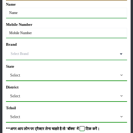
Name
कृषि यंत्र
समाचार
Mobile Number
Brand
सम्पादकीय
अन्य
State
लाड़ली बहना योजना की 36वीं किस्त जारी, करोड़ों महिलाओं के
Select
खातों में पहुंचे 1500 रुपये
16-May-2026
District
Select
ट्रैक्टर बिक्री में महिंद्रा ने अप्रैल 2026 में दर्ज की 20% से
अधिक वृद्धि
Tehsil
01-May-2026
Select
Sonalika Tractors Achieves Record Sales of 1,80,504
**अगर आप लोन पर ट्रैक्टर लेना चाहते है तो 'बॉक्स' में
टिक
करें।
Units in FY’26