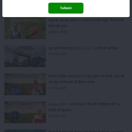
02-Apr-2026
Submit
मसूर की एमएसपी खरीद पर सरकार से मिली मंजूरी: किसानों को
मिली बड़ी राहत
28-Mar-2026
पूसा कृषि विज्ञान मेला 2026: 25–27 फरवरी को आयोजन
24-Feb-2026
किसान क्रेडिट कार्ड (KCC) में बड़े सुधार की तैयारी: RBI की
नई पहल से किसानों को मिलेगा फायदा
13-Feb-2026
Budget 2026: ‘भारत विस्तार’ से कृषि में डिजिटल और AI
क्रांति की शुरुआत
01-Feb-2026