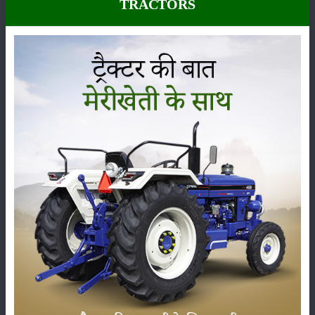
TRACTORS
कीटनाशक
पशुपालन
कृषि यंत्र
समाचार
सम्पादकीय
अन्य
पूसा बासमती 1882: सूखे में भी बेहतरीन उत्पादन देने वाली
भारत की पहली सूखा-सहिष्णु बासमती किस्म
22-Jun-2026
करेले की खेती कैसे करें: होगी लाखों रुपए की कमाई