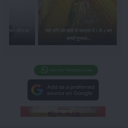
का उत्पादन कौन-सा
बेबी कॉर्न की खेती से सालभर में 3 से 4 बार
है...
कमाऐं मुनाफा...
Join Our Whatsapp Group