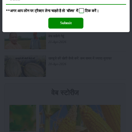
आधुनिक तकनीक से चीकू की खेती कैसे करें: जानें पूरी
जानकारी
**अगर आप लोन पर ट्रैक्टर लेना चाहते है तो 'बॉक्स' में
टिक
करें।
27-Apr-2026
Submit
सरकार से किसानों को बड़ी राहत - बिना फार्मर रजिस्ट्रेशन के
बेच सकेंगे गेहूं
21-Apr-2026
खरबूजे की खेती कैसे करें: कम समय में ज्यादा मुनाफा
20-Apr-2026
वेब स्टोरीज