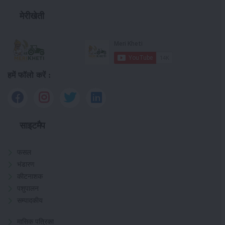
मेरीखेती
हमें फॉलो करें :
साइटमैप
फसल
भंडारण
कीटनाशक
पशुपालन
सम्पादकीय
मासिक पत्रिका