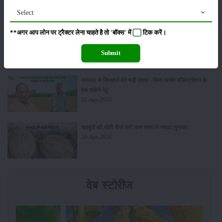
03-May-2026
Select
**अगर आप लोन पर ट्रैक्टर लेना चाहते है तो 'बॉक्स' में
टिक
करें।
आधुनिक तकनीक से चीकू की खेती कैसे करें: जानें पूरी
जानकारी
27-Apr-2026
Submit
सरकार से किसानों को बड़ी राहत - बिना फार्मर रजिस्ट्रेशन के
बेच सकेंगे गेहूं
21-Apr-2026
खरबूजे की खेती कैसे करें: कम समय में ज्यादा मुनाफा
20-Apr-2026
वेब स्टोरीज