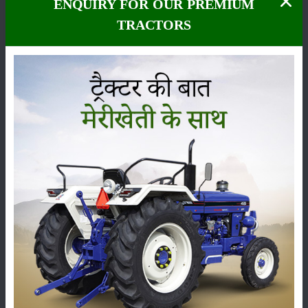
ENQUIRY FOR OUR PREMIUM
TRACTORS
कीटनाशक
पशुपालन
कृषि यंत्र
समाचार
सम्पादकीय
अन्य
पूसा बासमती 1882: सूखे में भी बेहतरीन उत्पादन देने वाली
भारत की पहली सूखा-सहिष्णु बासमती किस्म
22-Jun-2026