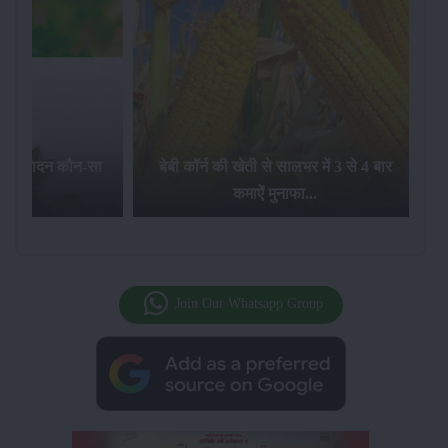
का उत्पादन कौन-सा
बेबी कॉर्न की खेती से सालभर में 3 से 4 बार
है...
कमाऐं मुनाफा...
Join Our Whatsapp Group