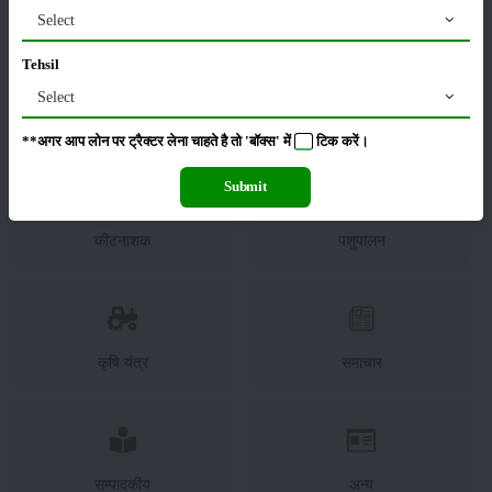
Select
Tehsil
Select
फसल
भंडारण
**अगर आप लोन पर ट्रैक्टर लेना चाहते है तो 'बॉक्स' में
टिक
करें।
Submit
कीटनाशक
पशुपालन
कृषि यंत्र
समाचार
सम्पादकीय
अन्य