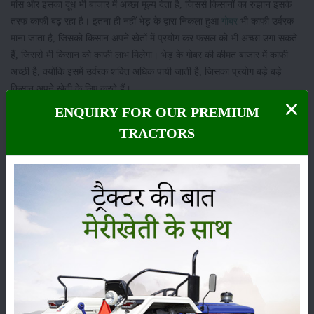
मांस और इसका दूध भी बाजार में अच्छा मूल्य देता है, जिससे किसानों का रुझान इसके
तरफ काफी बढ़ रहा है। इतना ही नहीं भेड़ के द्वारा निकला हुआ
गोबर
भी काफी उर्वरक
माना जाता है, जिसको किसान अपने खेतों में प्रयोग कर फसल को भी अच्छा उगा सकते
हैं, जिससे भी किसान को काफी लाभ मिलेगा। भेड़ के गोबर की कीमत बाजार में काफी
अच्छी है, क्योंकि इसमें उर्वरक शक्ति अधिक पायी जाती है, जिसका प्रयोग बड़े बड़े
किसान अपने खेती के लिए करते हैं।
ENQUIRY FOR OUR PREMIUM
श्रेणी
TRACTORS
फसल
भंडारण
कीटनाशक
पशुपालन