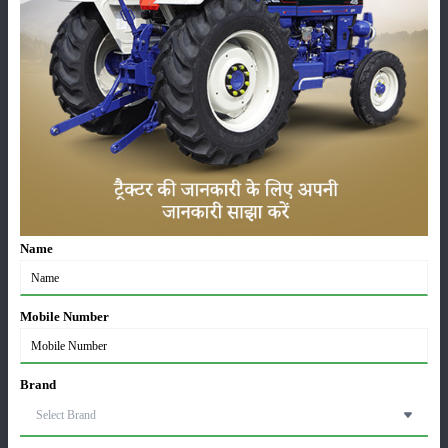
कृषि यंत्र
समाचार
सम्पादकीय
अन्य
Name
लाड़ली बहना योजना की 36वीं किस्त जारी, करोड़ों महिलाओं के
खातों में पहुंचे 1500 रुपये
16-May-2026
Mobile Number
ट्रैक्टर बिक्री में महिंद्रा ने अप्रैल 2026 में दर्ज की 20% से
अधिक वृद्धि
Brand
01-May-2026
Sonalika Tractors Achieves Record Sales of 1,80,504