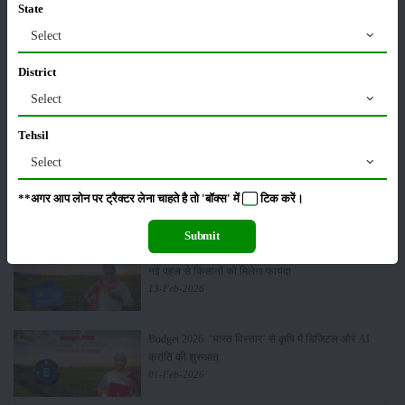
State
Units in FY’26
02-Apr-2026
Select
District
मसूर की एमएसपी खरीद पर सरकार से मिली मंजूरी: किसानों को
Select
मिली बड़ी राहत
28-Mar-2026
Tehsil
Select
पूसा कृषि विज्ञान मेला 2026: 25–27 फरवरी को आयोजन
24-Feb-2026
**अगर आप लोन पर ट्रैक्टर लेना चाहते है तो 'बॉक्स' में
टिक
करें।
Submit
किसान क्रेडिट कार्ड (KCC) में बड़े सुधार की तैयारी: RBI की
नई पहल से किसानों को मिलेगा फायदा
13-Feb-2026
Budget 2026: ‘भारत विस्तार’ से कृषि में डिजिटल और AI
क्रांति की शुरुआत
01-Feb-2026