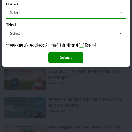
District
Select
पूसा कृषि विज्ञान मेला 2026: 25–27 फरवरी को आयोजन
24-Feb-2026
Tehsil
Select
किसान क्रेडिट कार्ड (KCC) में बड़े सुधार की तैयारी: RBI की
**अगर आप लोन पर ट्रैक्टर लेना चाहते है तो 'बॉक्स' में
टिक
करें।
नई पहल से किसानों को मिलेगा फायदा
13-Feb-2026
Submit
Budget 2026: ‘भारत विस्तार’ से कृषि में डिजिटल और AI
क्रांति की शुरुआत
01-Feb-2026
किसानों के लिए बड़ी सौगात: सूर्य योजना में बदलाव, अब सोलर
पंप पर 90% तक सब्सिडी!
23-Nov-2025
नवंबर में ब्रोकली की इन दो किस्मो की करें बुवाई होगी अच्छी