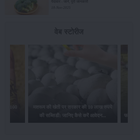
पैदावार - जानें, पूरी जानकारी
18-Nov-2025
वेब स्टोरीज
िलेगा 100
मशरूम की खेती पर सरकार की 10 लाख रुपये
की सब्सिडी: जानिए कैसे करें आवेदन...
फसल बीम