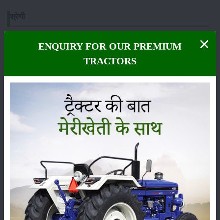
श्रेणी
ENQUIRY FOR OUR PREMIUM
TRACTORS
फसल
भंडारण
कीटनाशक
पशुपालन
कृषि यंत्र
समाचार