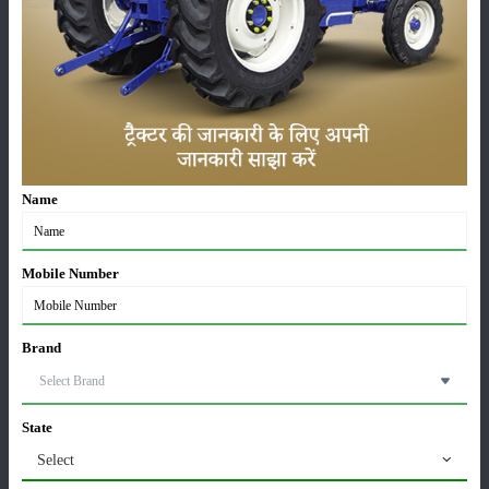
सम्पादकीय
अन्य
लाड़ली बहना योजना की 36वीं किस्त जारी, करोड़ों महिलाओं के
खातों में पहुंचे 1500 रुपये
16-May-2026
Name
ट्रैक्टर बिक्री में महिंद्रा ने अप्रैल 2026 में दर्ज की 20% से
अधिक वृद्धि
Mobile Number
01-May-2026
Sonalika Tractors Achieves Record Sales of 1,80,504
Brand
Units in FY’26
02-Apr-2026
State
मसूर की एमएसपी खरीद पर सरकार से मिली मंजूरी: किसानों को
Select
मिली बड़ी राहत
28-Mar-2026