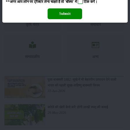
**अगर आप लोन पर ट्रैक्टर लेना चाहते है तो 'बॉक्स' में
टिक
करें।
Submit
कृषि यंत्र
समाचार
सम्पादकीय
अन्य
पूसा बासमती 1882: सूखे में भी बेहतरीन उत्पादन देने वाली
भारत की पहली सूखा-सहिष्णु बासमती किस्म
22-Jun-2026
करेले की खेती कैसे करें: होगी लाखों रुपए की कमाई
29-May-2026