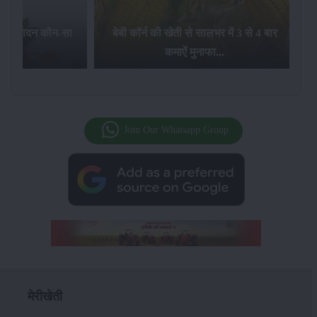
का उत्पादन कौन-सा
बेबी कॉर्न की खेती से सालभर में 3 से 4 बार
है...
कमाऐं मुनाफा...
Join Our Whatsapp Group
मेरीखेती