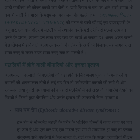
स्तर पर किया जाता है, क्योंकि कई जगह पर तालाब में डालने के लिए काम में आने वाली
छोटी मछलियों की कीमत काफी कम होती है, उसी हिसाब से वहां पर आने वाली लागत भी
कम हो जाती है। भारत के पशुपालन मंत्रालय और मछली विभाग (
मत्स्यपालन विभाग -
DEPARTMENT OF FISHERIES
) की तरफ से जारी की गई एक एडवाइजरी के
अनुसार, एक बीघा क्षेत्र में मछली फार्म स्थापित करके पूरी तरीके से मछली उत्पादन
करने के दौरान, लगभग दस लाख रुपए तक का खर्चा आ सकता है। अलग-अलग राज्यों
में इस्तेमाल में होने वाले अलग उपकरणों और लेबर के खर्चे को मिलाकर यह लागत सात
लाख रुपए से लेकर बारह लाख रुपए तक हो सकती है।
मछलियों में होने वाली बीमारियां और इनका इलाज
अलग-अलग प्रजाति की मछलियों को बड़ा होने के लिए अलग प्रकार के पर्यावरणीय
कारकों की आवश्यकता होती है कई बार दिन ही पर्यावरणीय कारकों की कमी से और
संक्रमण तथा दूसरी समस्याओं की वजह से मछलियों में कई तरह की बीमारियां देखने को
मिलती है जिनमें कुछ बीमारियां और उनके इलाज की जानकारी निम्न प्रकार है :-
लाल घाव रोग (
Epizootic ulcerative disease syndrome
) :
इस रोग से संक्रमित मछली के शरीर के आंतरिक हिस्सों में जगह-जगह पर घाव
हो जाते हैं और एक बार यदि एक मछली इस रोग से संक्रमित हो जाए तो इसका
संक्रमण सभी मछलियों में फैल सकता है, यहां तक कि अलग प्रजातियां भी इस