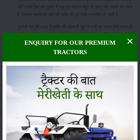
और उसके सिर की तुलना में धड़ का आकार बहुत ही छोटा और पतला रह जाता
है, जिससे मछली की आगे की ग्रोथ भी पूरी तरह प्रभावित हो जाती है।
ड्रॉप्सी रोग की वजह से शरीर की अंदरूनी गुहा में पानी का जमाव होने लगता है,
जोकि एक बिना संक्रमित मछली में गलफड़ों के जरिए बाहर निकल जाना चाहिए
ENQUIRY FOR OUR PREMIUM
था।
TRACTORS
इस रोग के इलाज के लिए किसान भाइयों को अपने तालाब में पानी की साफ
सफाई का पूरा ध्यान रखना होगा और मछलियों को पर्याप्त मात्रा में भोजन देना
होगा।
ऊपर बताई गई चूने की विधि का इस्तेमाल इस रोग के इलाज के लिए भी किया
जा सकता है, बस छिड़काव के बीच का अंतराल 15 दिन से अधिक रखें।
मछलियों के शरीर में ऑक्सीजन की कमी (
Hypoxia
) :
मछलियां अपने गलफड़ों की मदद से पानी में घुली हुई ऑक्सीजन का इस्तेमाल
करती है परन्तु यदि किन्हीं भी कारणों से जल प्रदूषण बढ़ता है तो उस में घुली
हुई ऑक्सीजन की मात्रा काफी कम हो जाती है, जिससे मछलियों के लिए काम
में आने वाली ऑक्सीजन भी स्वतः ही कम हो जाती है।